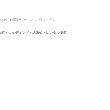
ス
シェフが調理いたしま …
続きを読む
テ
ー
旅館・ウェディング・結婚式・レンタル衣装
キ
イ
ン
欅
KEYAKI