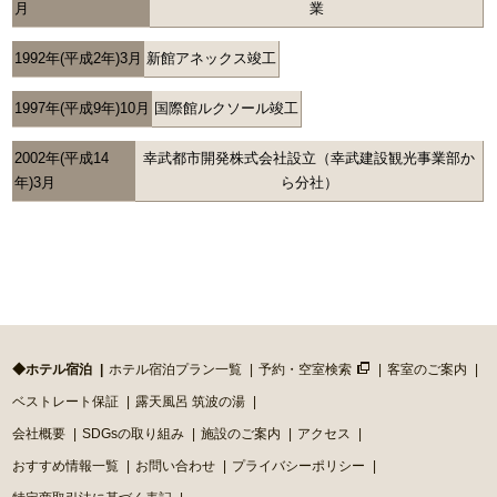
月
業
1992年(平成2年)3月
新館アネックス竣工
1997年(平成9年)10月
国際館ルクソール竣工
2002年(平成14
幸武都市開発株式会社設立（幸武建設観光事業部か
年)3月
ら分社）
◆ホテル宿泊
ホテル宿泊プラン一覧
予約・空室検索
客室のご案内
ベストレート保証
露天風呂 筑波の湯
会社概要
SDGsの取り組み
施設のご案内
アクセス
おすすめ情報一覧
お問い合わせ
プライバシーポリシー