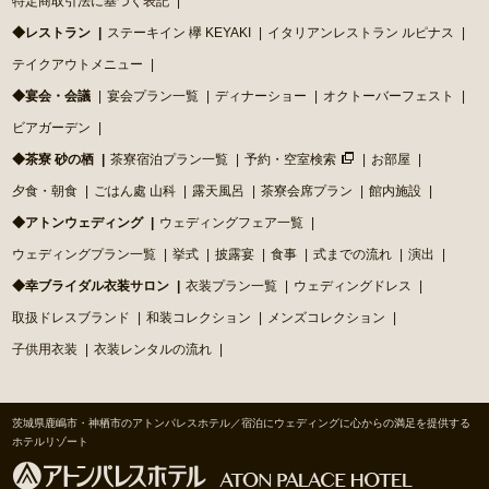
特定商取引法に基づく表記
◆レストラン
ステーキイン 欅 KEYAKI
イタリアンレストラン ルピナス
テイクアウトメニュー
◆宴会・会議
宴会プラン一覧
ディナーショー
オクトーバーフェスト
ビアガーデン
◆茶寮 砂の栖
茶寮宿泊プラン一覧
予約・空室検索
お部屋
夕食・朝食
ごはん處 山科
露天風呂
茶寮会席プラン
館内施設
◆アトンウェディング
ウェディングフェア一覧
ウェディングプラン一覧
挙式
披露宴
食事
式までの流れ
演出
◆幸ブライダル衣装サロン
衣装プラン一覧
ウェディングドレス
取扱ドレスブランド
和装コレクション
メンズコレクション
子供用衣装
衣装レンタルの流れ
茨城県鹿嶋市・神栖市のアトンパレスホテル／宿泊にウェディングに心からの満足を提供する
ホテルリゾート