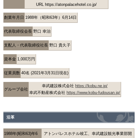
URL https://atonpalacehotel.co.jp/
創業年月日
1988年（昭和63年）6月14日
代表取締役会長
野口 幸治
支配人・代表取締役社長
野口 貴久子
資本金
1,000万円
従業員数
40名 (2021年3月31日現在)
幸武建設株式会社
https://kobu.ne.jp/
グループ会社
幸武不動産株式会社
https://www.kobu-fudousan.jp/
沿革
1988年(昭和63)年6
アトンパレスホテル竣工、幸武建設観光事業部開