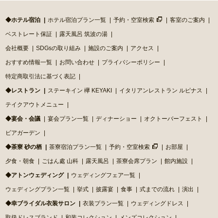
◆ホテル宿泊
ホテル宿泊プラン一覧
予約・空室検索
客室のご案内
ベストレート保証
露天風呂 筑波の湯
会社概要
SDGsの取り組み
施設のご案内
アクセス
おすすめ情報一覧
お問い合わせ
プライバシーポリシー
特定商取引法に基づく表記
◆レストラン
ステーキイン 欅 KEYAKI
イタリアンレストラン ルピナス
テイクアウトメニュー
◆宴会・会議
宴会プラン一覧
ディナーショー
オクトーバーフェスト
ビアガーデン
◆茶寮 砂の栖
茶寮宿泊プラン一覧
予約・空室検索
お部屋
夕食・朝食
ごはん處 山科
露天風呂
茶寮会席プラン
館内施設
◆アトンウェディング
ウェディングフェア一覧
ウェディングプラン一覧
挙式
披露宴
食事
式までの流れ
演出
◆幸ブライダル衣装サロン
衣装プラン一覧
ウェディングドレス
取扱ドレスブランド
和装コレクション
メンズコレクション