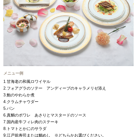
メニュー例
1.甘海老の和風ロワイヤル
2.フォアグラのソテー アンディーブのキャラメリゼ添え
3.鮑のやわらか煮
4.クラムチャウダー
5.パン
6.真鯛のポワレ あさりとマスタードのソース
7.国内産牛フィレ肉のステーキ
8.トマトとかにのサラダ
9.江戸前寿司または鯛めし ※どちらかお選びください。