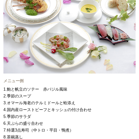
メニュー例
1.鮑と帆立のソテー 赤バジル風味
2.季節のスープ
3.オマール海老のテルミドールと蛤添え
4.国内産ローストビーフとキッシュの付け合わせ
5.季節のサラダ
6.天ぷらの盛り合わせ
7.特選3点寿司（中トロ・平目・鴨煮）
8.茶碗蒸し