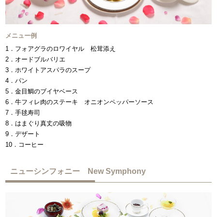
メニュー例
1．フォアグラのロワイヤル 松茸添え
2．オードブルバリエ
3．ホワイトアスパラのスープ
4．パン
5．金目鯛のブイヤベース
6．牛フィレ肉のステーキ オニオンペッパーソース
7．手毬寿司
8．はまぐり真丈の吸物
9．デザート
10．コーヒー
ニューシンフォニー New Symphony