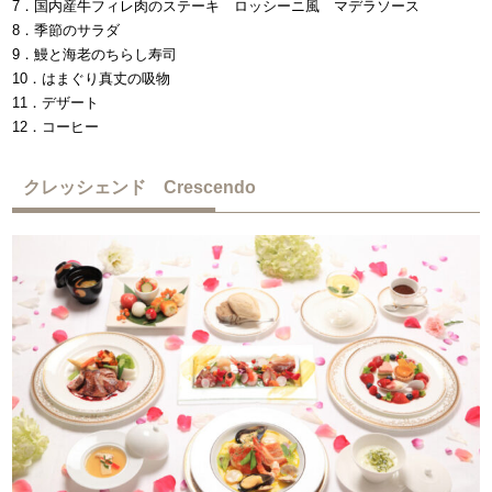
7．国内産牛フィレ肉のステーキ ロッシーニ風 マデラソース
8．季節のサラダ
9．鰻と海老のちらし寿司
10．はまぐり真丈の吸物
11．デザート
12．コーヒー
クレッシェンド Crescendo