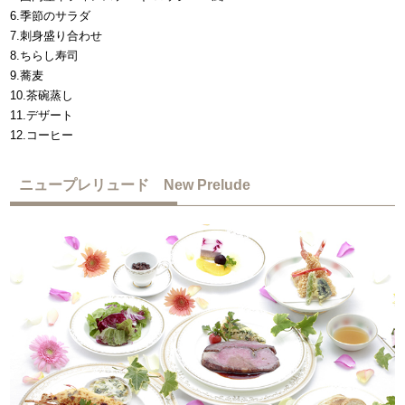
6.季節のサラダ
7.刺身盛り合わせ
8.ちらし寿司
9.蕎麦
10.茶碗蒸し
11.デザート
12.コーヒー
ニュープレリュード New Prelude