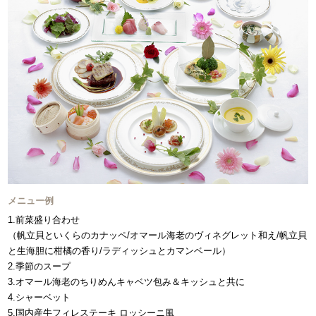
メニュー例
1.前菜盛り合わせ
（帆立貝といくらのカナッペ/オマール海老のヴィネグレット和え/帆立貝
と生海胆に柑橘の香り/ラディッシュとカマンベール）
2.季節のスープ
3.オマール海老のちりめんキャベツ包み＆キッシュと共に
4.シャーベット
5.国内産牛フィレステーキ ロッシーニ風