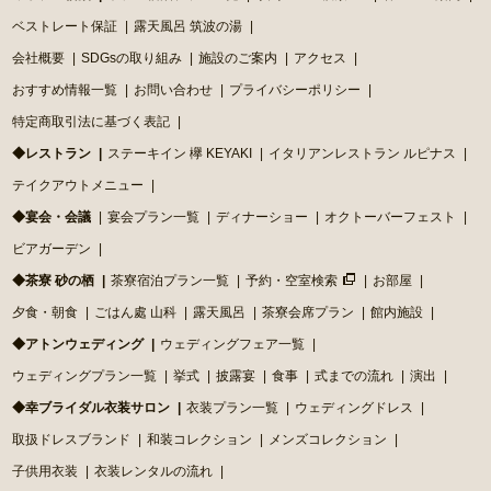
ベストレート保証
露天風呂 筑波の湯
会社概要
SDGsの取り組み
施設のご案内
アクセス
おすすめ情報一覧
お問い合わせ
プライバシーポリシー
特定商取引法に基づく表記
◆レストラン
ステーキイン 欅 KEYAKI
イタリアンレストラン ルピナス
テイクアウトメニュー
◆宴会・会議
宴会プラン一覧
ディナーショー
オクトーバーフェスト
ビアガーデン
◆茶寮 砂の栖
茶寮宿泊プラン一覧
予約・空室検索
お部屋
夕食・朝食
ごはん處 山科
露天風呂
茶寮会席プラン
館内施設
◆アトンウェディング
ウェディングフェア一覧
ウェディングプラン一覧
挙式
披露宴
食事
式までの流れ
演出
◆幸ブライダル衣装サロン
衣装プラン一覧
ウェディングドレス
取扱ドレスブランド
和装コレクション
メンズコレクション
子供用衣装
衣装レンタルの流れ