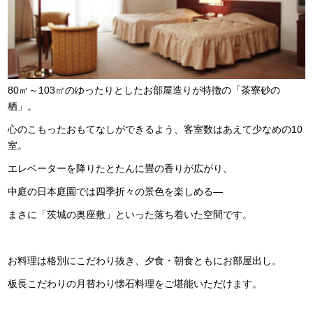
80㎡～103㎡のゆったりとしたお部屋造りが特徴の「茶寮砂の
栖」。
心のこもったおもてなしができるよう、客室数はあえて少なめの10
室。
エレベーターを降りたとたんに畳の香りが広がり、
中庭の日本庭園では四季折々の景色を楽しめる―
まさに「茨城の奥座敷」といった落ち着いた空間です。
お料理は格別にこだわり抜き、夕食・朝食ともに
お部屋出し
。
板長こだわりの月替わり懐石料理をご堪能いただけます。