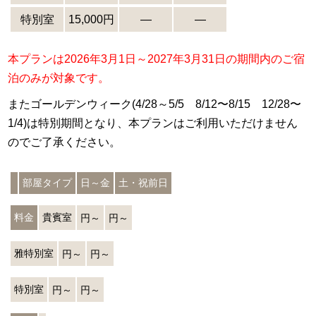
特別室
15,000円
―
―
本プランは2026年3月1日～2027年3月31日の期間内のご宿
泊のみが対象です。
またゴールデンウィーク(4/28～5/5 8/12〜8/15 12/28〜
1/4)は特別期間となり、本プランはご利用いただけません
のでご了承ください。
部屋タイプ
日～金
土・祝前日
料金
貴賓室
円～
円～
雅特別室
円～
円～
特別室
円～
円～