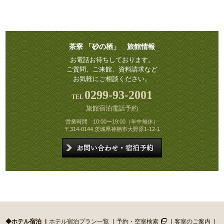
茶寮 「砂の栖」 旅館情報
お電話お待ちしております。
ご質問、ご来館、資料請求など
お気軽にご相談ください。
0299-93-2001
旅館宿泊電話予約
営業時間 10:00〜19:00（年中無休）
〒314-0144 茨城県神栖市大野原1-12-1
◆ホテル宿泊
ホテル宿泊プラン一覧
予約・空室検索
客室のご案内