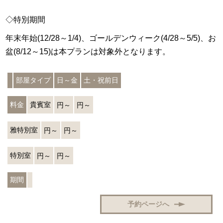
◇特別期間
年末年始(12/28～1/4)、ゴールデンウィーク(4/28～5/5)、お
盆(8/12～15)は本プランは対象外となります。
部屋タイプ
日～金
土・祝前日
料金
貴賓室
円～
円～
雅特別室
円～
円～
特別室
円～
円～
期間
予約ページへ