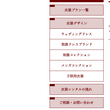
衣装
衣装
2
ウェ
取扱
和装
メン
子供
衣装
ご相