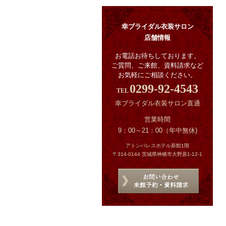
幸ブライダル衣装サロン
店舗情報
お電話お待ちしております。
ご質問、ご来館、資料請求など
お気軽にご相談ください。
0299-92-4543
幸ブライダル衣装サロン直通
営業時間
9：00～21：00（年中無休)
アトンパレスホテル新館1階
〒314-0144 茨城県神栖市大野原1-12-1