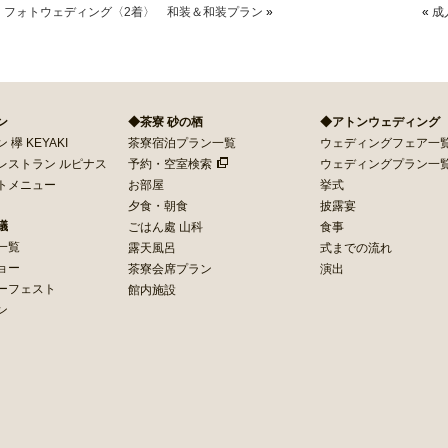
フォトウェディング〈2着〉 和装＆和装プラン
»
«
成
ン
◆茶寮 砂の栖
◆アトンウェディング
欅 KEYAKI
茶寮宿泊プラン一覧
ウェディングフェア一
レストラン ルピナス
予約・空室検索
ウェディングプラン一
トメニュー
お部屋
挙式
夕食・朝食
披露宴
議
ごはん處 山科
食事
一覧
露天風呂
式までの流れ
ョー
茶寮会席プラン
演出
ーフェスト
館内施設
ン