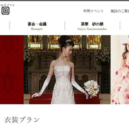
テルリゾート
年間イベント
施設のご案
宴会・会議
茶寮 砂の栖
Banquet
Saryo Sunanosumika
ライダル衣装サロン TOP