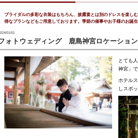
プラン
ブライダルの多彩な衣装はもちろん、披露宴とは別のドレスを楽しむ
得なプランなどもご用意しております。季節の催事やお子様のお誕生
デザイン
024/01/01
ディングドレス
フォトウェディング 鹿島神宮ロケーショ
ドレスブランド
とても人
コレクション
神宮」で
ズコレクション
ホテルス
しスポッ
用ドレス
レンタルの流れ
談・お問い合わせ