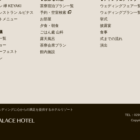
欅 KEYAKI
茶寮宿泊プラン一覧
ウェディングフェア一
レストラン ルピナス
予約・空室検索
ウェディングプラン一
トメニュー
お部屋
挙式
夕食・朝食
披露宴
議
ごはん處 山科
食事
一覧
露天風呂
式までの流れ
ョー
茶寮会席プラン
演出
ーフェスト
館内施設
ン
ェディングに心からの満足を提供するホテルリゾート
TEL：029
Copyr