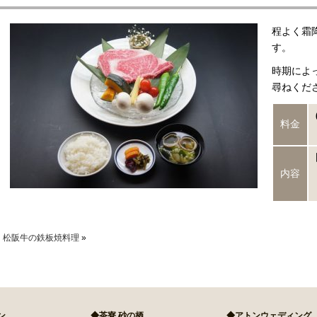
ーキイン 欅（けやき）
程よく霜
す。
リアンレストラン ルピナス
時期によ
尋ねくだ
クアウトメニュー
料金
内容
松阪牛の鉄板焼料理
»
ン
◆茶寮 砂の栖
◆アトンウェディング