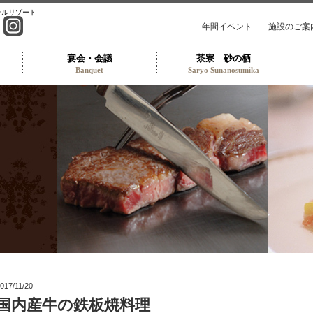
テルリゾート
年間イベント
施設のご案
宴会・会議
茶寮 砂の栖
Banquet
Saryo Sunanosumika
トラン TOP
017/11/20
国内産牛の鉄板焼料理