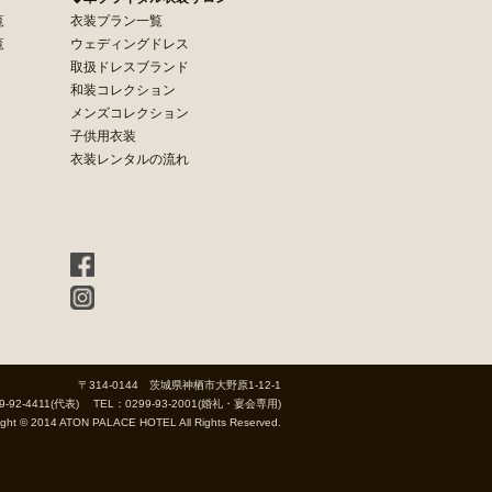
覧
衣装プラン一覧
覧
ウェディングドレス
取扱ドレスブランド
和装コレクション
メンズコレクション
子供用衣装
衣装レンタルの流れ
〒314-0144 茨城県神栖市大野原1-12-1
9-92-4411(代表) TEL：0299-93-2001(婚礼・宴会専用)
ight © 2014 ATON PALACE HOTEL All Rights Reserved.