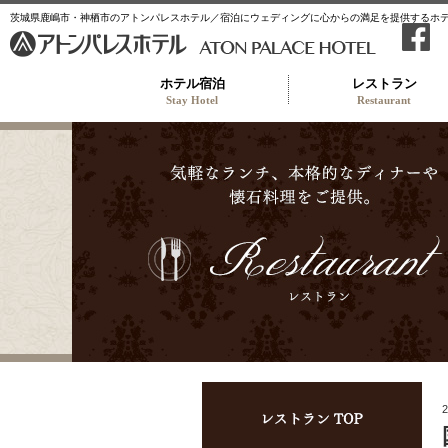
茨城県鹿嶋市・神栖市のアトンパレスホテル／宿泊にウェディングに心からの満足を提供するホ
ホテル宿泊
レストラン
Stay Hotel
Restaurant
レス
2