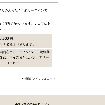
降りの入ったＡ４級サーロインで
って産地が異なります。シェフにお
さい。
6,500
円
※１名様より承ります。
国内産牛サーロイン150g、焼野菜
３点、ライスまたはパン、デザー
ト、コーヒー
«
活海鮮スペシャルコース
◆幸ブライダル衣装サロン