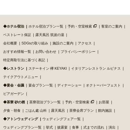
◆ホテル宿泊
ホテル宿泊プラン一覧
予約・空室検索
客室のご案内
ベストレート保証
露天風呂 筑波の湯
会社概要
SDGsの取り組み
施設のご案内
アクセス
おすすめ情報一覧
お問い合わせ
プライバシーポリシー
特定商取引法に基づく表記
◆レストラン
ステーキイン 欅 KEYAKI
イタリアンレストラン ルピナス
テイクアウトメニュー
◆宴会・会議
宴会プラン一覧
ディナーショー
オクトーバーフェスト
ビアガーデン
◆茶寮 砂の栖
茶寮宿泊プラン一覧
予約・空室検索
お部屋
夕食・朝食
ごはん處 山科
露天風呂
茶寮会席プラン
館内施設
◆アトンウェディング
ウェディングフェア一覧
ウェディングプラン一覧
挙式
披露宴
食事
式までの流れ
演出