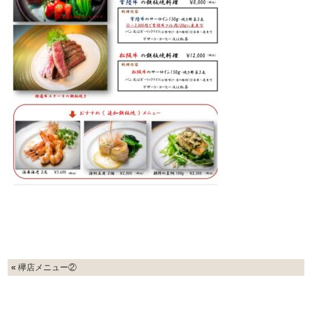
«
欅店メニュー②