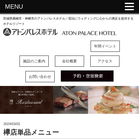
MENU
茨城県鹿嶋市・神栖市のアトンパレスホテル／宿泊にウェディングに心からの満足を提供する
ホテルリゾート
年間イベント
施設のご案内
会社概要
アクセス
お問い合わせ
2024/03/02
欅店単品メニュー