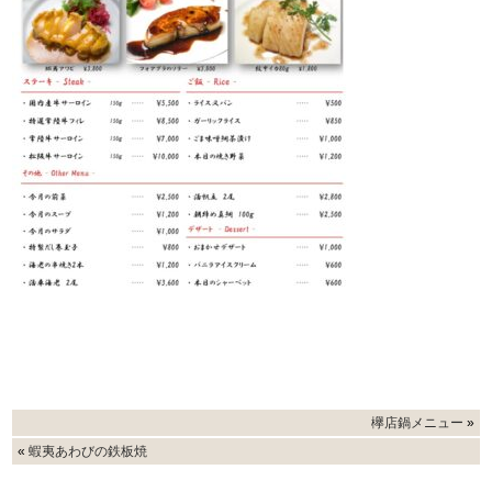
欅店鍋メニュー
»
«
蝦夷あわびの鉄板焼