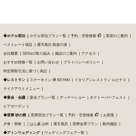
◆ホテル宿泊
ホテル宿泊プラン一覧
予約・空室検索
客室のご案内
ベストレート保証
露天風呂 筑波の湯
会社概要
SDGsの取り組み
施設のご案内
アクセス
おすすめ情報一覧
お問い合わせ
プライバシーポリシー
特定商取引法に基づく表記
◆レストラン
ステーキイン 欅 KEYAKI
イタリアンレストラン ルピナス
テイクアウトメニュー
◆宴会・会議
宴会プラン一覧
ディナーショー
オクトーバーフェスト
ビアガーデン
◆茶寮 砂の栖
茶寮宿泊プラン一覧
予約・空室検索
お部屋
夕食・朝食
ごはん處 山科
露天風呂
茶寮会席プラン
館内施設
◆アトンウェディング
ウェディングフェア一覧