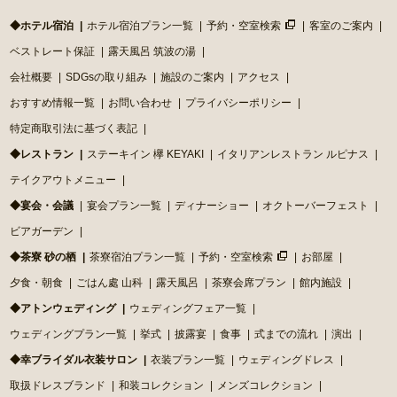
◆ホテル宿泊
ホテル宿泊プラン一覧
予約・空室検索
客室のご案内
ベストレート保証
露天風呂 筑波の湯
会社概要
SDGsの取り組み
施設のご案内
アクセス
おすすめ情報一覧
お問い合わせ
プライバシーポリシー
特定商取引法に基づく表記
◆レストラン
ステーキイン 欅 KEYAKI
イタリアンレストラン ルピナス
テイクアウトメニュー
◆宴会・会議
宴会プラン一覧
ディナーショー
オクトーバーフェスト
ビアガーデン
◆茶寮 砂の栖
茶寮宿泊プラン一覧
予約・空室検索
お部屋
夕食・朝食
ごはん處 山科
露天風呂
茶寮会席プラン
館内施設
◆アトンウェディング
ウェディングフェア一覧
ウェディングプラン一覧
挙式
披露宴
食事
式までの流れ
演出
◆幸ブライダル衣装サロン
衣装プラン一覧
ウェディングドレス
取扱ドレスブランド
和装コレクション
メンズコレクション