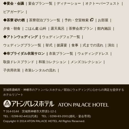
◆宴会・会議
宴会プラン一覧
ディナーショー
オクトーバーフェスト
ビアガーデン
◆茶寮 砂の栖
茶寮宿泊プラン一覧
予約・空室検索
お部屋
夕食・朝食
ごはん處 山科
露天風呂
茶寮会席プラン
館内施設
◆アトンウェディング
ウェディングフェア一覧
ウェディングプラン一覧
挙式
披露宴
食事
式までの流れ
演出
◆幸ブライダル衣装サロン
衣装プラン一覧
ウェディングドレス
取扱ドレスブランド
和装コレクション
メンズコレクション
子供用衣装
衣装レンタルの流れ
茨城県鹿嶋市・神栖市のアトンパレスホテル／宿泊にウェディングに心からの満足を提供する
ホテルリゾート
〒314-0144 茨城県神栖市大野原1-12-1
TEL：0299-92-4411(代表) TEL：0299-93-2001(婚礼・宴会専用)
Copyright © 2014 ATON PALACE HOTEL All Rights Reserved.