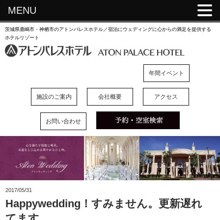
MENU
茨城県鹿嶋市・神栖市のアトンパレスホテル／宿泊にウェディングに心からの満足を提供する
ホテルリゾート
年間イベント
施設のご案内
会社概要
アクセス
お問い合わせ
2017/05/31
Happywedding！すみません。更新遅れ
てます。