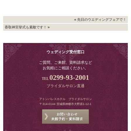
«
先日のウエディングフェアで！
香取神宮挙式も素敵です！
»
ウェディング受付窓口
ご質問、ご来館、資料請求など
お気軽にご相談ください。
0299-93-2001
ブライダルサロン直通
アトンパレスホテル ブライダルサロン
〒314-0144 茨城県神栖市大野原1-12-1