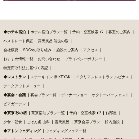
◆ホテル宿泊
ホテル宿泊プラン一覧
予約・空室検索
客室のご案内
ベストレート保証
露天風呂 筑波の湯
会社概要
SDGsの取り組み
施設のご案内
アクセス
おすすめ情報一覧
お問い合わせ
プライバシーポリシー
特定商取引法に基づく表記
◆レストラン
ステーキイン 欅 KEYAKI
イタリアンレストラン ルピナス
テイクアウトメニュー
◆宴会・会議
宴会プラン一覧
ディナーショー
オクトーバーフェスト
ビアガーデン
◆茶寮 砂の栖
茶寮宿泊プラン一覧
予約・空室検索
お部屋
夕食・朝食
ごはん處 山科
露天風呂
茶寮会席プラン
館内施設
◆アトンウェディング
ウェディングフェア一覧