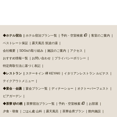
◆ホテル宿泊
ホテル宿泊プラン一覧
予約・空室検索
客室のご案内
ベストレート保証
露天風呂 筑波の湯
会社概要
SDGsの取り組み
施設のご案内
アクセス
おすすめ情報一覧
お問い合わせ
プライバシーポリシー
特定商取引法に基づく表記
◆レストラン
ステーキイン 欅 KEYAKI
イタリアンレストラン ルピナス
テイクアウトメニュー
◆宴会・会議
宴会プラン一覧
ディナーショー
オクトーバーフェスト
ビアガーデン
◆茶寮 砂の栖
茶寮宿泊プラン一覧
予約・空室検索
お部屋
夕食・朝食
ごはん處 山科
露天風呂
茶寮会席プラン
館内施設