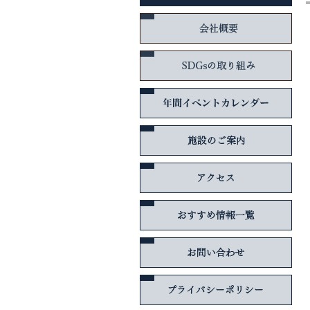
会社
SD
年間
施設
アク
おす
お問
プラ