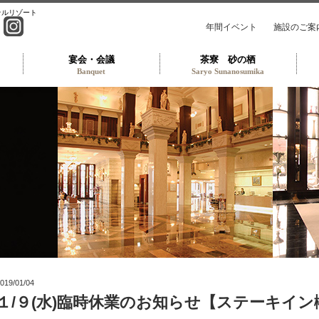
テルリゾート
年間イベント
施設のご案
宴会・会議
茶寮 砂の栖
Banquet
Saryo Sunanosumika
ンパレスホテル TOP
019/01/04
１/９(水)臨時休業のお知らせ【ステーキイン