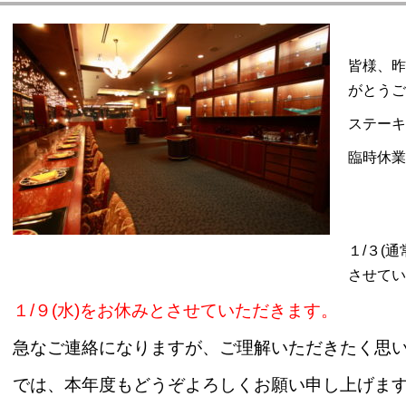
概要
皆様、昨
Gsの取り組み
がとうご
ステーキ
イベントカレンダー
臨時休業
のご案内
セス
１/３(
すめ情報一覧
させてい
１/９(水)をお休みとさせていただきます。
い合わせ
急なご連絡になりますが、ご理解いただきたく思
イバシーポリシー
では、本年度もどうぞよろしくお願い申し上げま