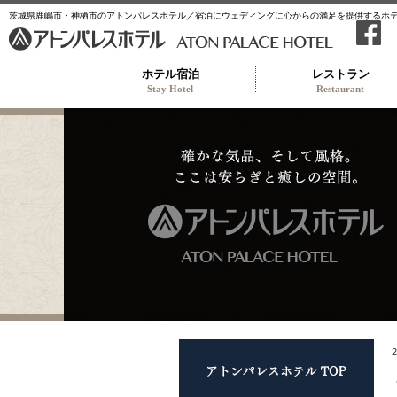
茨城県鹿嶋市・神栖市のアトンパレスホテル／宿泊にウェディングに心からの満足を提供するホ
ホテル宿泊
レストラン
Stay Hotel
Restaurant
アト
2