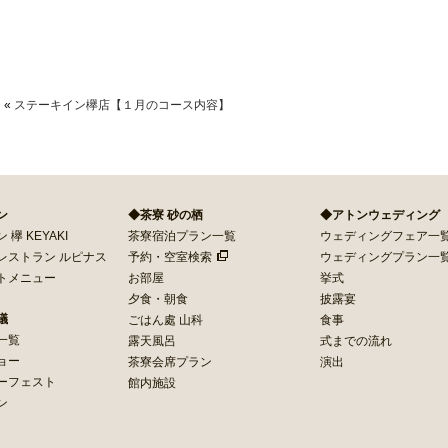
商取引法に基づく表記
«
ステーキイン欅店【１月のコース内容】
ン
◆茶寮 砂の栖
◆アトンウェディング
欅 KEYAKI
茶寮宿泊プラン一覧
ウェディングフェア一
レストラン ルピナス
予約・空室検索
ウェディングプラン一
トメニュー
お部屋
挙式
夕食・朝食
披露宴
議
ごはん處 山科
食事
一覧
露天風呂
式までの流れ
ョー
茶寮会席プラン
演出
ーフェスト
館内施設
ン