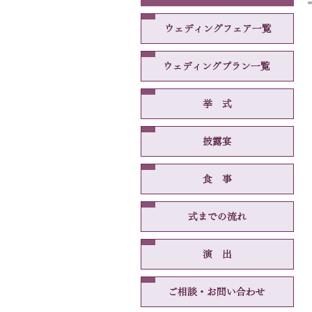
ウェ
ウェ
挙式
披露
食事
式ま
演出
ご相