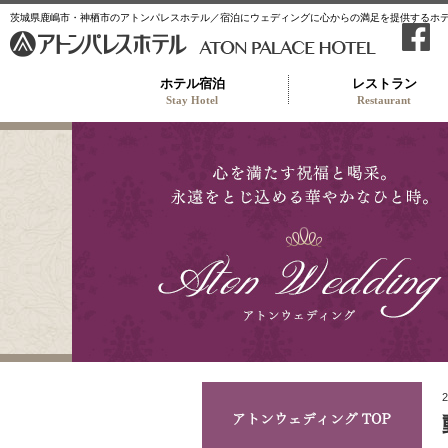
茨城県鹿嶋市・神栖市のアトンパレスホテル／宿泊にウェディングに心からの満足を提供するホ
ホテル宿泊
レストラン
Stay Hotel
Restaurant
アト
2