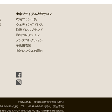
◆幸ブライダル衣装サロン
覧
衣装プラン一覧
覧
ウェディングドレス
取扱ドレスブランド
和装コレクション
メンズコレクション
子供用衣装
衣装レンタルの流れ
〒314-0144 茨城県神栖市大野原1-12-1
9-92-4411(代表) TEL：0299-93-2001(婚礼・宴会専用)
ight © 2014 ATON PALACE HOTEL All Rights Reserved.