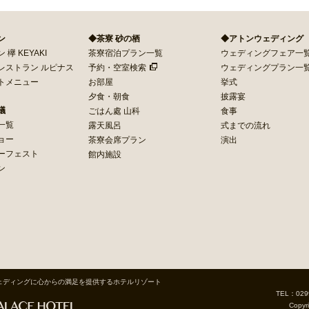
ン
◆茶寮 砂の栖
◆アトンウェディング
欅 KEYAKI
茶寮宿泊プラン一覧
ウェディングフェア一
レストラン ルピナス
予約・空室検索
ウェディングプラン一
トメニュー
お部屋
挙式
夕食・朝食
披露宴
議
ごはん處 山科
食事
一覧
露天風呂
式までの流れ
ョー
茶寮会席プラン
演出
ーフェスト
館内施設
ン
ェディングに心からの満足を提供するホテルリゾート
TEL：029
Copyr