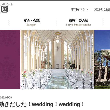
テルリゾート
年間イベント
施設のご案
宴会・会議
茶寮 砂の栖
Banquet
Saryo Sunanosumika
ンウェディング TOP
023/02/09
動きだした！wedding！wedding！