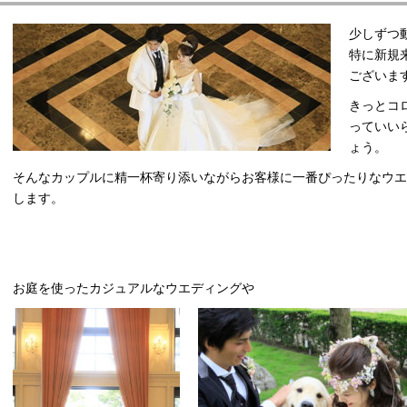
ディングフェア一覧
少しずつ
特に新規
ございま
ディングプラン一覧
きっとコ
っていい
ょう。
宴
そんなカップルに精一杯寄り添いながらお客様に一番ぴったりなウ
します。
での流れ
お庭を使ったカジュアルなウエディングや
談・お問い合わせ