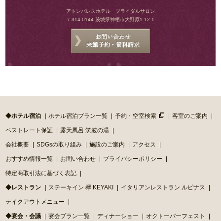
アトンパレスホテル ブライダルサロン
〒314-0144 茨城県神栖市大野原1-12-1
◆ホテル宿泊
ホテル宿泊プラン一覧
予約・空室検索
客室のご案内
ベストレート保証
露天風呂 筑波の湯
会社概要
SDGsの取り組み
施設のご案内
アクセス
おすすめ情報一覧
お問い合わせ
プライバシーポリシー
特定商取引法に基づく表記
◆レストラン
ステーキイン 欅 KEYAKI
イタリアンレストラン ルピナス
テイクアウトメニュー
◆宴会・会議
宴会プラン一覧
ディナーショー
オクトーバーフェスト