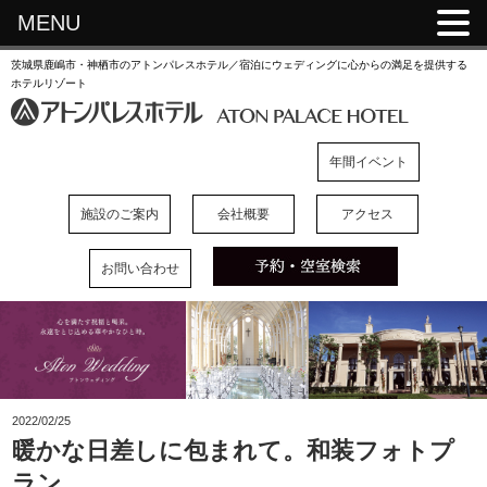
MENU
茨城県鹿嶋市・神栖市のアトンパレスホテル／宿泊にウェディングに心からの満足を提供する
ホテルリゾート
年間イベント
施設のご案内
会社概要
アクセス
お問い合わせ
2022/02/25
暖かな日差しに包まれて。和装フォトプ
ラン