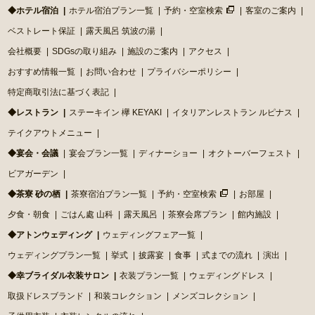
◆ホテル宿泊
ホテル宿泊プラン一覧
予約・空室検索
客室のご案内
ベストレート保証
露天風呂 筑波の湯
会社概要
SDGsの取り組み
施設のご案内
アクセス
おすすめ情報一覧
お問い合わせ
プライバシーポリシー
特定商取引法に基づく表記
◆レストラン
ステーキイン 欅 KEYAKI
イタリアンレストラン ルピナス
テイクアウトメニュー
◆宴会・会議
宴会プラン一覧
ディナーショー
オクトーバーフェスト
ビアガーデン
◆茶寮 砂の栖
茶寮宿泊プラン一覧
予約・空室検索
お部屋
夕食・朝食
ごはん處 山科
露天風呂
茶寮会席プラン
館内施設
◆アトンウェディング
ウェディングフェア一覧
ウェディングプラン一覧
挙式
披露宴
食事
式までの流れ
演出
◆幸ブライダル衣装サロン
衣装プラン一覧
ウェディングドレス
取扱ドレスブランド
和装コレクション
メンズコレクション