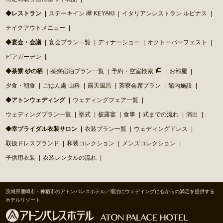
◆レストラン
ステーキイン 欅 KEYAKI
イタリアンレストラン ルピナス
テイクアウトメニュー
◆宴会・会議
宴会プラン一覧
ディナーショー
オクトーバーフェスト
ビアガーデン
◆茶寮 砂の栖
茶寮宿泊プラン一覧
予約・空室検索
お部屋
夕食・朝食
ごはん處 山科
露天風呂
茶寮会席プラン
館内施設
◆アトンウェディング
ウェディングフェア一覧
ウェディングプラン一覧
挙式
披露宴
食事
式までの流れ
演出
◆幸ブライダル衣装サロン
衣装プラン一覧
ウェディングドレス
取扱ドレスブランド
和装コレクション
メンズコレクション
子供用衣装
衣装レンタルの流れ
茨城県鹿嶋市・神栖市のアトンパレスホテル／宿泊にウェディングに心からの満足を提供する
ホテルリゾート