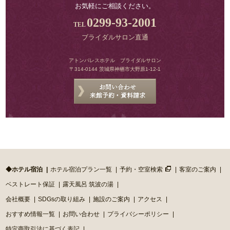
お気軽にご相談ください。
0299-93-2001
ブライダルサロン直通
アトンパレスホテル ブライダルサロン
〒314-0144 茨城県神栖市大野原1-12-1
◆ホテル宿泊
ホテル宿泊プラン一覧
予約・空室検索
客室のご案内
ベストレート保証
露天風呂 筑波の湯
会社概要
SDGsの取り組み
施設のご案内
アクセス
おすすめ情報一覧
お問い合わせ
プライバシーポリシー
特定商取引法に基づく表記