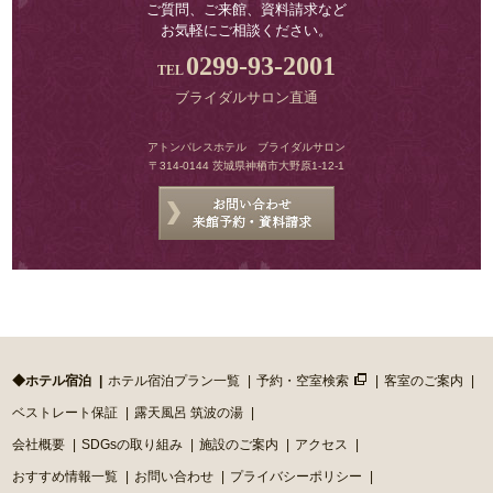
ご質問、ご来館、資料請求など
お気軽にご相談ください。
0299-93-2001
ブライダルサロン直通
アトンパレスホテル ブライダルサロン
〒314-0144 茨城県神栖市大野原1-12-1
◆ホテル宿泊
ホテル宿泊プラン一覧
予約・空室検索
客室のご案内
ベストレート保証
露天風呂 筑波の湯
会社概要
SDGsの取り組み
施設のご案内
アクセス
おすすめ情報一覧
お問い合わせ
プライバシーポリシー