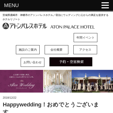
MENU
茨城県鹿嶋市・神栖市のアトンパレスホテル／宿泊にウェディングに心からの満足を提供する
ホテルリゾート
年間イベント
施設のご案内
会社概要
アクセス
お問い合わせ
2018/12/22
Happywedding！おめでとうございま
す。