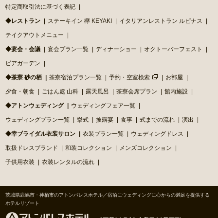
特定商取引法に基づく表記
◆レストラン
ステーキイン 欅 KEYAKI
イタリアンレストラン ルピナス
テイクアウトメニュー
◆宴会・会議
宴会プラン一覧
ディナーショー
オクトーバーフェスト
ビアガーデン
◆茶寮 砂の栖
茶寮宿泊プラン一覧
予約・空室検索
お部屋
夕食・朝食
ごはん處 山科
露天風呂
茶寮会席プラン
館内施設
◆アトンウェディング
ウェディングフェア一覧
ウェディングプラン一覧
挙式
披露宴
食事
式までの流れ
演出
◆幸ブライダル衣装サロン
衣装プラン一覧
ウェディングドレス
取扱ドレスブランド
和装コレクション
メンズコレクション
子供用衣装
衣装レンタルの流れ
茨城県鹿嶋市・神栖市のアトンパレスホテル／宿泊にウェディングに心からの満足を提供する
ホテルリゾート