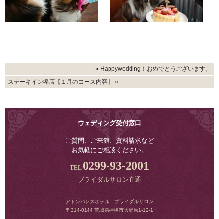
«
Happywedding！おめでとうございます。
ステーキイン欅店【１月のコース内容】
»
ウェディング受付窓口
ご質問、ご来館、資料請求など
お気軽にご相談ください。
0299-93-2001
ブライダルサロン直通
アトンパレスホテル ブライダルサロン
〒314-0144 茨城県神栖市大野原1-12-1