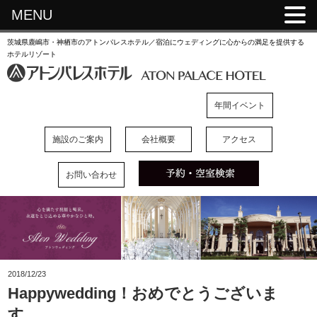
MENU
茨城県鹿嶋市・神栖市のアトンパレスホテル／宿泊にウェディングに心からの満足を提供する
ホテルリゾート
年間イベント
施設のご案内
会社概要
アクセス
お問い合わせ
2018/12/23
Happywedding！おめでとうございま
す。