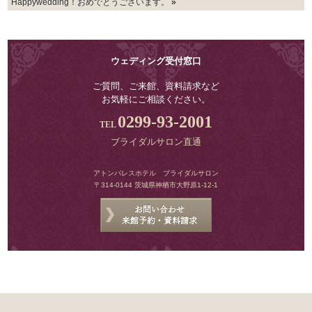
Happywedding！おめでとうございます。
»
ウェディング受付窓口
ご質問、ご来館、資料請求など
お気軽にご相談ください。
0299-93-2001
ブライダルサロン直通
アトンパレスホテル ブライダルサロン
〒314-0144 茨城県神栖市大野原1-12-1