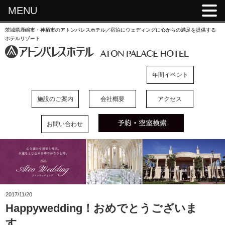
MENU
茨城県鹿嶋市・神栖市のアトンパレスホテル／宿泊にウェディングに心からの満足を提供する
ホテルリゾート
年間イベント
施設のご案内
会社概要
アクセス
お問い合わせ
2017/11/20
Happywedding！おめでとうございま
す。