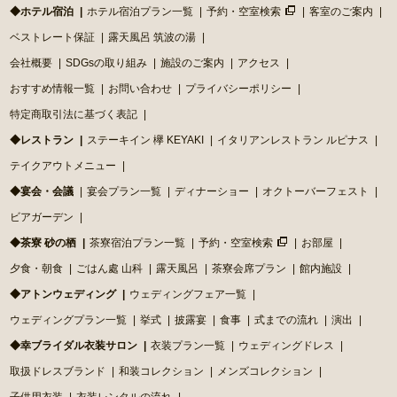
◆ホテル宿泊
ホテル宿泊プラン一覧
予約・空室検索
客室のご案内
ベストレート保証
露天風呂 筑波の湯
会社概要
SDGsの取り組み
施設のご案内
アクセス
おすすめ情報一覧
お問い合わせ
プライバシーポリシー
特定商取引法に基づく表記
◆レストラン
ステーキイン 欅 KEYAKI
イタリアンレストラン ルピナス
テイクアウトメニュー
◆宴会・会議
宴会プラン一覧
ディナーショー
オクトーバーフェスト
ビアガーデン
◆茶寮 砂の栖
茶寮宿泊プラン一覧
予約・空室検索
お部屋
夕食・朝食
ごはん處 山科
露天風呂
茶寮会席プラン
館内施設
◆アトンウェディング
ウェディングフェア一覧
ウェディングプラン一覧
挙式
披露宴
食事
式までの流れ
演出
◆幸ブライダル衣装サロン
衣装プラン一覧
ウェディングドレス
取扱ドレスブランド
和装コレクション
メンズコレクション
子供用衣装
衣装レンタルの流れ