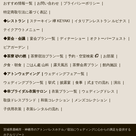
おすすめ情報一覧
お問い合わせ
プライバシーポリシー
特定商取引法に基づく表記
◆レストラン
ステーキイン 欅 KEYAKI
イタリアンレストラン ルピナス
テイクアウトメニュー
◆宴会・会議
宴会プラン一覧
ディナーショー
オクトーバーフェスト
ビアガーデン
◆茶寮 砂の栖
茶寮宿泊プラン一覧
予約・空室検索
お部屋
夕食・朝食
ごはん處 山科
露天風呂
茶寮会席プラン
館内施設
◆アトンウェディング
ウェディングフェア一覧
ウェディングプラン一覧
挙式
披露宴
食事
式までの流れ
演出
◆幸ブライダル衣装サロン
衣装プラン一覧
ウェディングドレス
取扱ドレスブランド
和装コレクション
メンズコレクション
子供用衣装
衣装レンタルの流れ
茨城県鹿嶋市・神栖市のアトンパレスホテル／宿泊にウェディングに心からの満足を提供する
ホテルリゾート