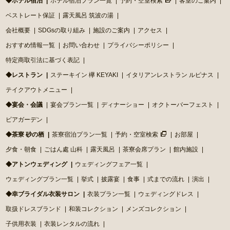
◆ホテル宿泊
ホテル宿泊プラン一覧
予約・空室検索
客室のご案内
ベストレート保証
露天風呂 筑波の湯
会社概要
SDGsの取り組み
施設のご案内
アクセス
おすすめ情報一覧
お問い合わせ
プライバシーポリシー
特定商取引法に基づく表記
◆レストラン
ステーキイン 欅 KEYAKI
イタリアンレストラン ルピナス
テイクアウトメニュー
◆宴会・会議
宴会プラン一覧
ディナーショー
オクトーバーフェスト
ビアガーデン
◆茶寮 砂の栖
茶寮宿泊プラン一覧
予約・空室検索
お部屋
夕食・朝食
ごはん處 山科
露天風呂
茶寮会席プラン
館内施設
◆アトンウェディング
ウェディングフェア一覧
ウェディングプラン一覧
挙式
披露宴
食事
式までの流れ
演出
◆幸ブライダル衣装サロン
衣装プラン一覧
ウェディングドレス
取扱ドレスブランド
和装コレクション
メンズコレクション
子供用衣装
衣装レンタルの流れ