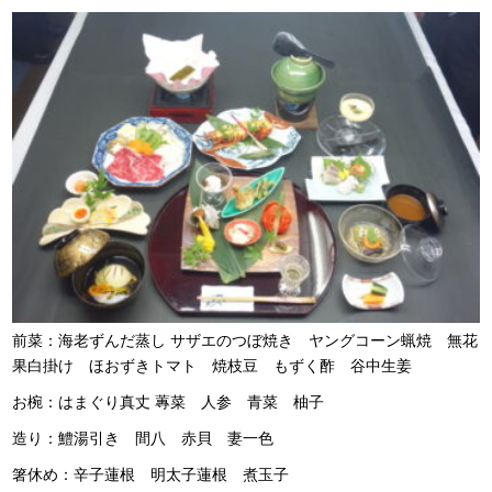
前菜：海老ずんだ蒸し サザエのつぼ焼き ヤングコーン蝋焼 無花
果白掛け ほおずきトマト 焼枝豆 もずく酢 谷中生姜
お椀：はまぐり真丈 蓴菜 人参 青菜 柚子
造り：鱧湯引き 間八 赤貝 妻一色
箸休め：辛子蓮根 明太子蓮根 煮玉子