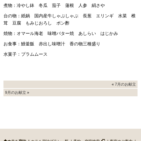
煮物：冷やし鉢 冬瓜 茄子 蓮根 人参 絹さや
台の物：紙鍋 国内産牛しゃぶしゃぶ 長葱 エリンギ 水菜 椎
茸 豆腐 もみじおろし ポン酢
焼物：オマール海老 味噌バター焼 あしらい はじかみ
お食事：鰻釜飯 赤出し味噌汁 香の物三種盛り
水菓子：プラムムース
«
7月のお献立
9月のお献立
»