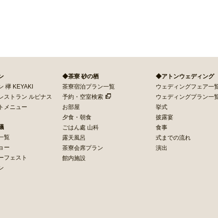
商取引法に基づく表記
ン
◆茶寮 砂の栖
◆アトンウェディング
欅 KEYAKI
茶寮宿泊プラン一覧
ウェディングフェア一
レストラン ルピナス
予約・空室検索
ウェディングプラン一
トメニュー
お部屋
挙式
夕食・朝食
披露宴
議
ごはん處 山科
食事
一覧
露天風呂
式までの流れ
ョー
茶寮会席プラン
演出
ーフェスト
館内施設
ン