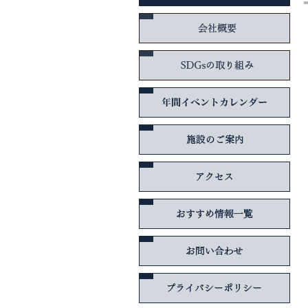
会社
SD
年間
施設
アク
おす
お問
プラ