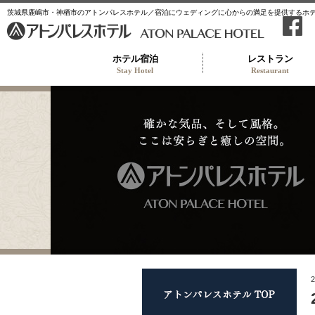
茨城県鹿嶋市・神栖市のアトンパレスホテル／宿泊にウェディングに心からの満足を提供するホ
ホテル宿泊
レストラン
Stay Hotel
Restaurant
アト
2