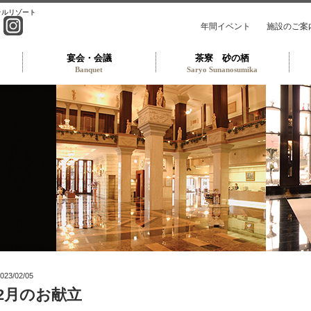
テルリゾート
年間イベント
施設のご案
宴会・会議
茶寮 砂の栖
Banquet
Saryo Sunanosumika
ンパレスホテル TOP
023/02/05
2月のお献立