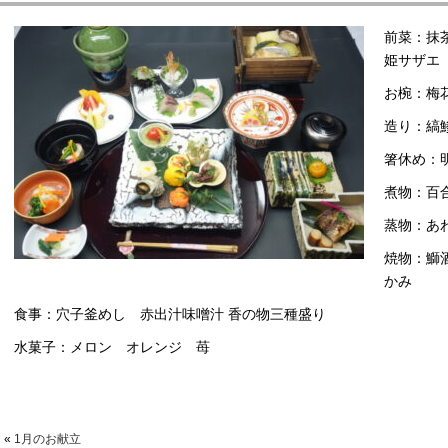
概要
前菜：抹
姫サザエ
Gsの取り組み
お椀：梅
造り：縞
イベントカレンダー
箸休め：
のご案内
煮物：百
蒸物：あ
セス
焼物：鰤
かみ
すめ情報一覧
食事：穴子釜めし 赤出汁味噌汁 香の物三種盛り
水菓子：メロン オレンジ 苺
い合わせ
イバシーポリシー
«
1月のお献立