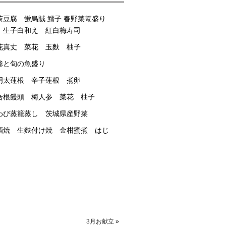
茶豆腐 蛍烏賊 鱈子 春野菜篭盛り
 生子白和え 紅白梅寿司
花真丈 菜花 玉麩 柚子
鯵と旬の魚盛り
明太蓮根 辛子蓮根 煮卵
合根饅頭 梅人参 菜花 柚子
わび蒸籠蒸し 茨城県産野菜
酒焼 生麩付け焼 金柑蜜煮 はじ
3月お献立
»