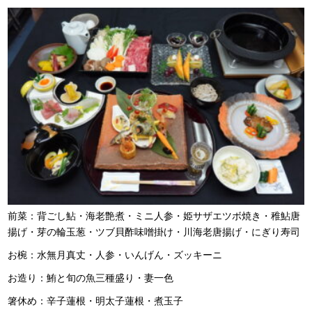
前菜：背ごし鮎・海老艶煮・ミニ人参・姫サザエツボ焼き・稚鮎唐
揚げ・芽の輪玉葱・ツブ貝酢味噌掛け・川海老唐揚げ・にぎり寿司
お椀：水無月真丈・人参・いんげん・ズッキーニ
お造り：鮪と旬の魚三種盛り・妻一色
箸休め：辛子蓮根・明太子蓮根・煮玉子