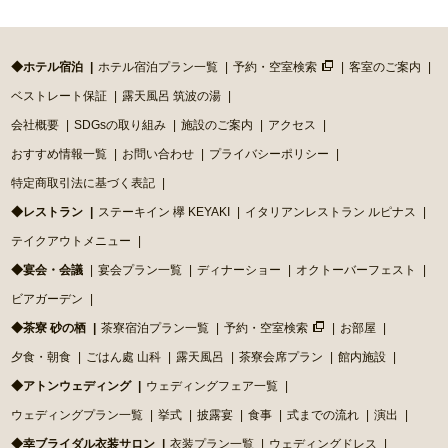
◆ホテル宿泊
ホテル宿泊プラン一覧
予約・空室検索
客室のご案内
ベストレート保証
露天風呂 筑波の湯
会社概要
SDGsの取り組み
施設のご案内
アクセス
おすすめ情報一覧
お問い合わせ
プライバシーポリシー
特定商取引法に基づく表記
◆レストラン
ステーキイン 欅 KEYAKI
イタリアンレストラン ルピナス
テイクアウトメニュー
◆宴会・会議
宴会プラン一覧
ディナーショー
オクトーバーフェスト
ビアガーデン
◆茶寮 砂の栖
茶寮宿泊プラン一覧
予約・空室検索
お部屋
夕食・朝食
ごはん處 山科
露天風呂
茶寮会席プラン
館内施設
◆アトンウェディング
ウェディングフェア一覧
ウェディングプラン一覧
挙式
披露宴
食事
式までの流れ
演出
◆幸ブライダル衣装サロン
衣装プラン一覧
ウェディングドレス