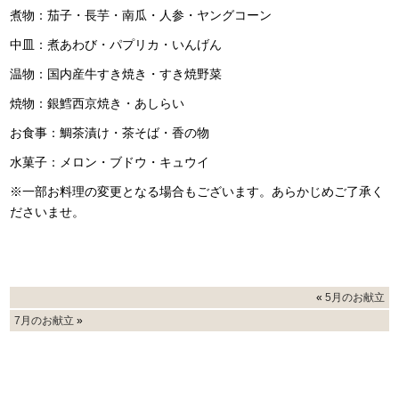
煮物：茄子・長芋・南瓜・人参・ヤングコーン
中皿：煮あわび・パプリカ・いんげん
温物：国内産牛すき焼き・すき焼野菜
焼物：銀鱈西京焼き・あしらい
お食事：鯛茶漬け・茶そば・香の物
水菓子：メロン・ブドウ・キュウイ
※一部お料理の変更となる場合もございます。あらかじめご了承く
ださいませ。
«
5月のお献立
7月のお献立
»