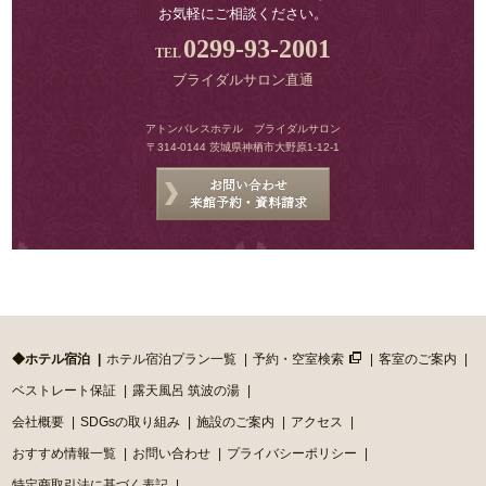
お気軽にご相談ください。
0299-93-2001
ブライダルサロン直通
アトンパレスホテル ブライダルサロン
〒314-0144 茨城県神栖市大野原1-12-1
◆ホテル宿泊
ホテル宿泊プラン一覧
予約・空室検索
客室のご案内
ベストレート保証
露天風呂 筑波の湯
会社概要
SDGsの取り組み
施設のご案内
アクセス
おすすめ情報一覧
お問い合わせ
プライバシーポリシー
特定商取引法に基づく表記