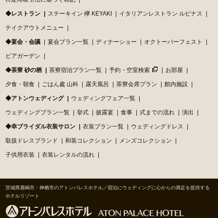
◆レストラン
ステーキイン 欅 KEYAKI
イタリアンレストラン ルピナス
テイクアウトメニュー
◆宴会・会議
宴会プラン一覧
ディナーショー
オクトーバーフェスト
ビアガーデン
◆茶寮 砂の栖
茶寮宿泊プラン一覧
予約・空室検索
お部屋
夕食・朝食
ごはん處 山科
露天風呂
茶寮会席プラン
館内施設
◆アトンウェディング
ウェディングフェア一覧
ウェディングプラン一覧
挙式
披露宴
食事
式までの流れ
演出
◆幸ブライダル衣装サロン
衣装プラン一覧
ウェディングドレス
取扱ドレスブランド
和装コレクション
メンズコレクション
子供用衣装
衣装レンタルの流れ
茨城県鹿嶋市・神栖市のアトンパレスホテル／宿泊にウェディングに心からの満足を提供する
ホテルリゾート