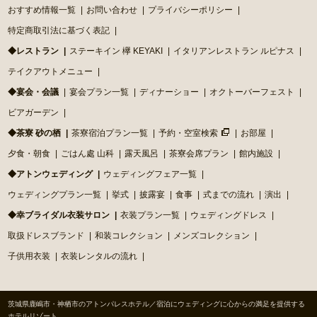
おすすめ情報一覧
お問い合わせ
プライバシーポリシー
特定商取引法に基づく表記
◆レストラン
ステーキイン 欅 KEYAKI
イタリアンレストラン ルピナス
テイクアウトメニュー
◆宴会・会議
宴会プラン一覧
ディナーショー
オクトーバーフェスト
ビアガーデン
◆茶寮 砂の栖
茶寮宿泊プラン一覧
予約・空室検索
お部屋
夕食・朝食
ごはん處 山科
露天風呂
茶寮会席プラン
館内施設
◆アトンウェディング
ウェディングフェア一覧
ウェディングプラン一覧
挙式
披露宴
食事
式までの流れ
演出
◆幸ブライダル衣装サロン
衣装プラン一覧
ウェディングドレス
取扱ドレスブランド
和装コレクション
メンズコレクション
子供用衣装
衣装レンタルの流れ
茨城県鹿嶋市・神栖市のアトンパレスホテル／宿泊にウェディングに心からの満足を提供する
ホテルリゾート