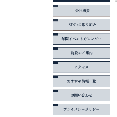
会社
SD
年間
施設
アク
おす
お問
プラ