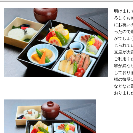
概要
明けまし
ろしくお
にお祝い
Gsの取り組み
ったので
がでしょ
イベントカレンダー
じられて
支度が大
のご案内
ご利用く
容が異な
しており
セス
様の御膳
などなど
すめ情報一覧
おりまし
い合わせ
イバシーポリシー