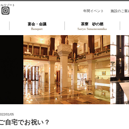
テルリゾート
年間イベント
施設のご案
宴会・会議
茶寮 砂の栖
Banquet
Saryo Sunanosumika
ンパレスホテル TOP
022/01/05
ご自宅でお祝い？