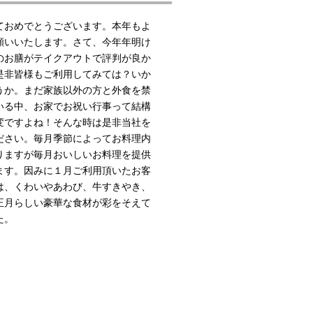
ておめでとうございます。本年もよ
願いいたします。さて、今年年明け
のお膳がテイクアウトで評判が良か
是非皆様もご利用してみては？いか
うか。まだ家族以外の方と外食を禁
いる中、お家でお祝い行事って結構
変ですよね！そんな時は是非当社を
ださい。毎月季節によってお料理内
りますが毎月おいしいお料理を提供
ます。因みに１月ご利用頂いたお客
は、くわいやあわび、牛すきやき、
正月らしい豪華な食材が彩をそえて
た。