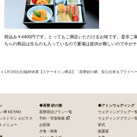
商取引法に基づく表記
税込み￥4400円です。とってもご満足いただけるお味です。是非ご
ちらの商品は生ものも入っているので夏場は提供が難しいので今がチ
«
1月18日(火)臨時休業【ステーキイン欅店】
〈茶寮砂の栖 安心出来るプライベ
ン
◆茶寮 砂の栖
◆アトンウェディング
欅 KEYAKI
茶寮宿泊プラン一覧
ウェディングフェア一
レストラン ルピナス
予約・空室検索
ウェディングプラン一
トメニュー
お部屋
挙式
夕食・朝食
披露宴