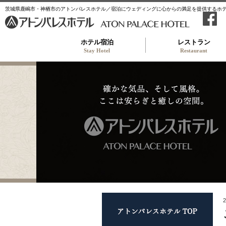
茨城県鹿嶋市・神栖市のアトンパレスホテル／宿泊にウェディングに心からの満足を提供するホ
ホテル宿泊
レストラン
Stay Hotel
Restaurant
アト
2