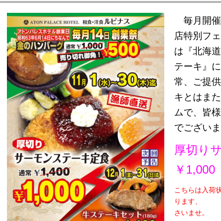
ーキイン 欅（けやき）
毎月開催
店特別フェ
リアンレストラン ルピナス
は『北海道
テーキ』に
クアウトメニュー
常、ご提供
キとはまた
ムで、皆様
でございま
厚切り
￥1,000
こちらは入荷
ります、
さいませ。