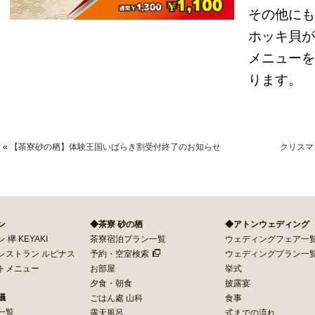
その他にも
ホッキ貝が
メニューを
ります。
«
【茶寮砂の栖】体験王国いばらき割受付終了のお知らせ
クリスマ
ン
◆茶寮 砂の栖
◆アトンウェディング
欅 KEYAKI
茶寮宿泊プラン一覧
ウェディングフェア一
レストラン ルピナス
予約・空室検索
ウェディングプラン一
トメニュー
お部屋
挙式
夕食・朝食
披露宴
議
ごはん處 山科
食事
一覧
露天風呂
式までの流れ