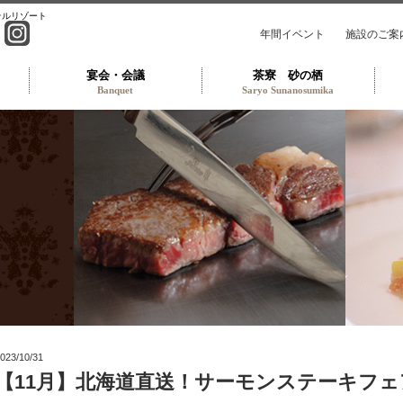
テルリゾート
年間イベント
施設のご案
宴会・会議
茶寮 砂の栖
Banquet
Saryo Sunanosumika
トラン TOP
023/10/31
【11月】北海道直送！サーモンステーキフ