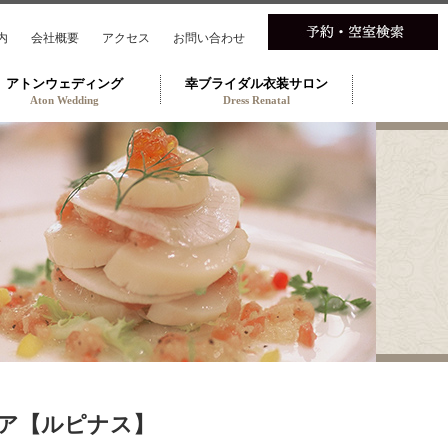
内
会社概要
アクセス
お問い合わせ
アトンウェディング
幸ブライダル衣装サロン
Aton Wedding
Dress Renatal
ェア【ルピナス】