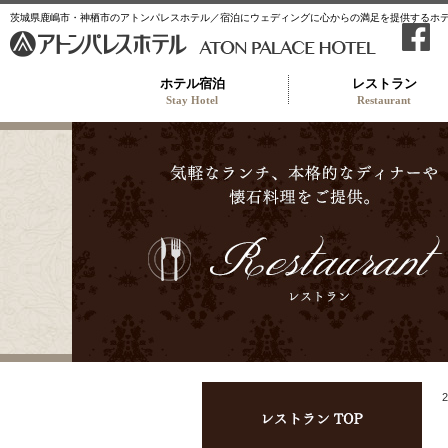
茨城県鹿嶋市・神栖市のアトンパレスホテル／宿泊にウェディングに心からの満足を提供するホ
ホテル宿泊
レストラン
Stay Hotel
Restaurant
レス
2