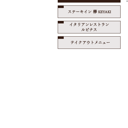
ステ
イタ
テイ