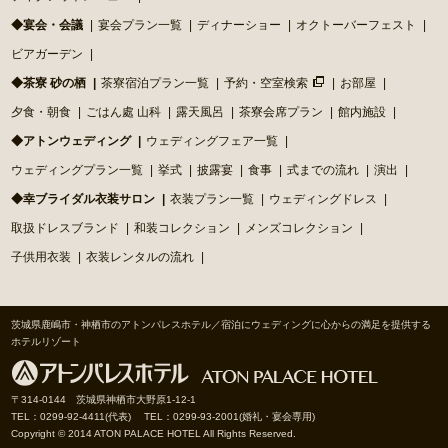
◆宴会・会議
宴会プラン一覧
ディナーショー
オクトーバーフェスト
ビアガーデン
◆茶寮 砂の栖
茶寮宿泊プラン一覧
予約・空室検索
お部屋
夕食・朝食
ごはん處 山科
露天風呂
茶寮会席プラン
館内施設
◆アトンウェディング
ウェディングフェア一覧
ウェディングプラン一覧
挙式
披露宴
食事
式までの流れ
演出
◆幸ブライダル衣装サロン
衣装プラン一覧
ウェディングドレス
取扱ドレスブランド
和装コレクション
メンズコレクション
子供用衣装
衣装レンタルの流れ
茨城県鹿嶋市・神栖市のアトンパレスホテル／宿泊にウェディングに心からの満足を提供する
ホテルリゾート
〒314-0144 茨城県神栖市大野原1-12-1
TEL：0299-92-4411(代表) TEL：0299-93-2001(婚礼・宴会専用)
Copyright © 2014 ATON PALACE HOTEL All Rights Reserved.