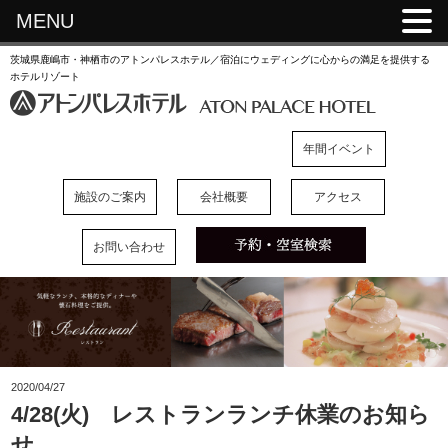
MENU
茨城県鹿嶋市・神栖市のアトンパレスホテル／宿泊にウェディングに心からの満足を提供する
ホテルリゾート
年間イベント
施設のご案内
会社概要
アクセス
お問い合わせ
2020/04/27
4/28(火) レストランランチ休業のお知ら
せ