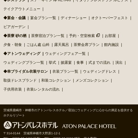
テイクアウトメニュー
◆宴会・会議
宴会プラン一覧
ディナーショー
オクトーバーフェスト
ビアガーデン
◆茶寮 砂の栖
茶寮宿泊プラン一覧
予約・空室検索
お部屋
夕食・朝食
ごはん處 山科
露天風呂
茶寮会席プラン
館内施設
◆アトンウェディング
ウェディングフェア一覧
ウェディングプラン一覧
挙式
披露宴
食事
式までの流れ
演出
◆幸ブライダル衣装サロン
衣装プラン一覧
ウェディングドレス
取扱ドレスブランド
和装コレクション
メンズコレクション
子供用衣装
衣装レンタルの流れ
茨城県鹿嶋市・神栖市のアトンパレスホテル／宿泊にウェディングに心からの満足を提供する
ホテルリゾート
〒314-0144 茨城県神栖市大野原1-12-1