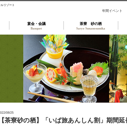
テルリゾート
年間イベント
宴会・会議
茶寮 砂の栖
Banquet
Saryo Sunanosumika
砂の栖 TOP
022/08/25
【茶寮砂の栖】「いば旅あんしん割」期間延