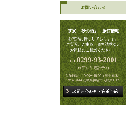
お問
茶寮 「砂の栖」 旅館情報
お電話お待ちしております。
ご質問、ご来館、資料請求など
お気軽にご相談ください。
0299-93-2001
旅館宿泊電話予約
営業時間 10:00〜19:00（年中無休）
〒314-0144 茨城県神栖市大野原1-12-1