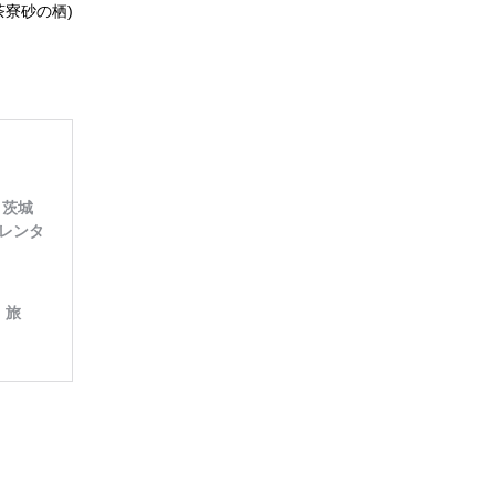
寮砂の栖)