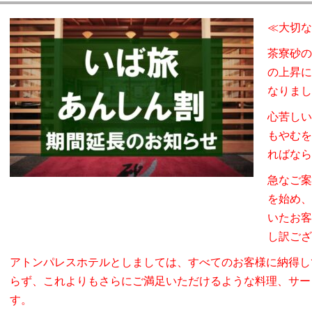
宿泊プラン
≪大切な
茶寮砂の
・空室検索
の上昇に
なりまし
屋
心苦しい
・朝食
も
やむを
ればなら
風呂
急なご案
を始め、
ん處 山科
いたお客
し訳ござ
プラン
アトンパレスホテルとしましては、すべてのお客様に納得し
らず、これよりもさらにご満足いただけるような料理、サー
施設
す。