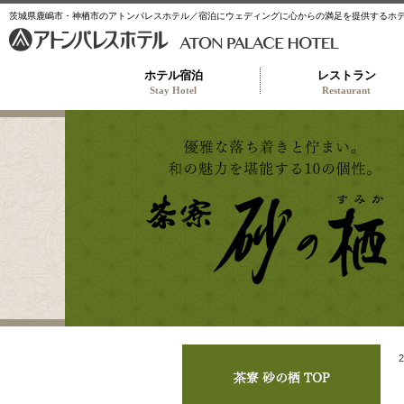
茨城県鹿嶋市・神栖市のアトンパレスホテル／宿泊にウェディングに心からの満足を提供するホ
ホテル宿泊
レストラン
Stay Hotel
Restaurant
茶寮
2