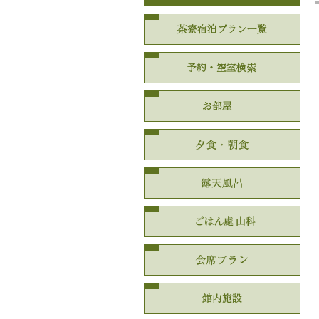
茶寮
予約
お部
夕食
露天
ごは
会食
館内