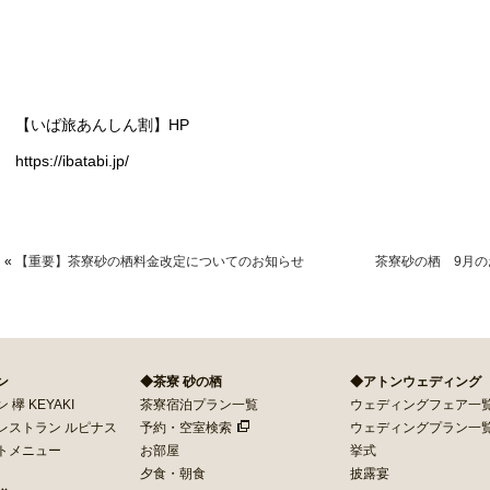
【いば旅あんしん割】HP
https://ibatabi.jp/
«
【重要】茶寮砂の栖料金改定についてのお知らせ
茶寮砂の栖 9月
ン
◆茶寮 砂の栖
◆アトンウェディング
欅 KEYAKI
茶寮宿泊プラン一覧
ウェディングフェア一
レストラン ルピナス
予約・空室検索
ウェディングプラン一
トメニュー
お部屋
挙式
夕食・朝食
披露宴