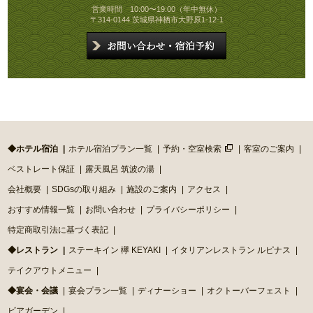
営業時間 10:00〜19:00（年中無休）
〒314-0144 茨城県神栖市大野原1-12-1
◆ホテル宿泊
ホテル宿泊プラン一覧
予約・空室検索
客室のご案内
ベストレート保証
露天風呂 筑波の湯
会社概要
SDGsの取り組み
施設のご案内
アクセス
おすすめ情報一覧
お問い合わせ
プライバシーポリシー
特定商取引法に基づく表記
◆レストラン
ステーキイン 欅 KEYAKI
イタリアンレストラン ルピナス
テイクアウトメニュー
◆宴会・会議
宴会プラン一覧
ディナーショー
オクトーバーフェスト
ビアガーデン