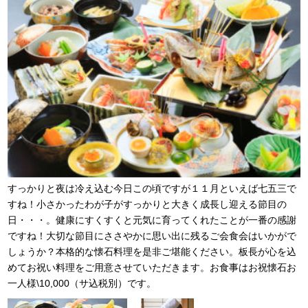
すっかりと夜は冷え込む今日この頃ですが１１月といえば七五三で
すね！小さかったわが子がすっかりと大きく成長し迎える節目の
日・・・。健康にすくすくと元気に育ってくれたことが一番の感謝
ですね！大切な節目にささやかに思い出に残るご会食会はいかがで
しょうか？本格的な懐石料理を是非ご堪能ください。板長が心を込
めてお祝い料理をご用意させていただきます。お食事はお祝懐石お
一人様\10,000（サ込税別）です。