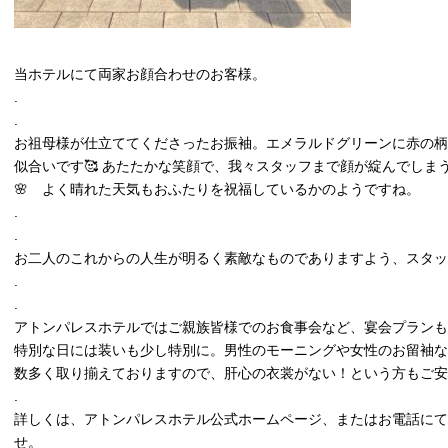
当ホテルにて両家お顔合わせのお客様。
.
.
お祖母様が仕立ててくださったお振袖。エメラルドグリーンに赤の
似合いです🥰 あたたかな笑顔で、我々スタッフまで顔が綻んでしま
🌸 よく晴れた天気もおふたりを祝福しているかのようですね。
.
.
お二人のこれからの人生が明るく素敵なものでありますよう、スタ
.
.
アトンパレスホテルではご親族皆様でのお食事会など、宴会プランも
特別な日には装いも少し特別に。男性のモーニングや女性のお留袖
数多く取り揃えておりますので、肝心の衣裳がない！という方もご安
.
詳しくは、アトンパレスホテル公式ホームページ、またはお電話にて
せ。