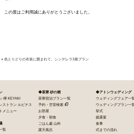
この度はご利用誠にありがとうございました。
«
色とりどりの衣装に囲まれて。シンデレラ3着プラン
ン
◆茶寮 砂の栖
◆アトンウェディング
欅 KEYAKI
茶寮宿泊プラン一覧
ウェディングフェア一
レストラン ルピナス
予約・空室検索
ウェディングプラン一
トメニュー
お部屋
挙式
夕食・朝食
披露宴
議
ごはん處 山科
食事
一覧
露天風呂
式までの流れ