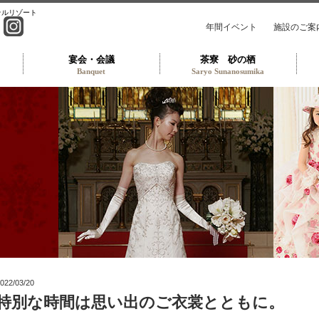
テルリゾート
年間イベント
施設のご案
宴会・会議
茶寮 砂の栖
Banquet
Saryo Sunanosumika
ライダル衣装サロン TOP
022/03/20
特別な時間は思い出のご衣裳とともに。