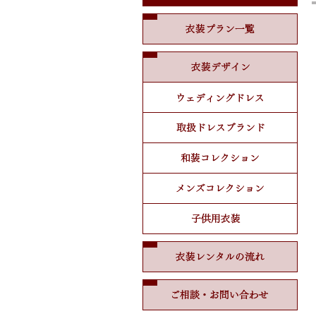
衣装
衣装
ウェ
取扱
和装
メン
子供
衣装
ご相