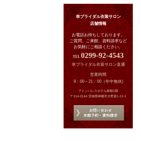
幸ブライダル衣装サロン
店舗情報
お電話お待ちしております。
ご質問、ご来館、資料請求など
お気軽にご相談ください。
0299-92-4543
幸ブライダル衣装サロン直通
営業時間
9：00～21：00（年中無休)
アトンパレスホテル新館1階
〒314-0144 茨城県神栖市大野原1-12-1