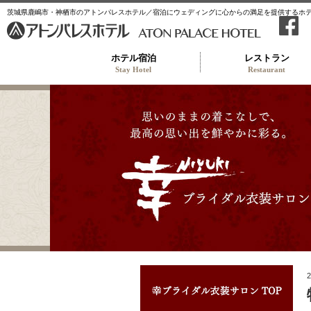
茨城県鹿嶋市・神栖市のアトンパレスホテル／宿泊にウェディングに心からの満足を提供するホ
ホテル宿泊
レストラン
Stay Hotel
Restaurant
幸ブ
2