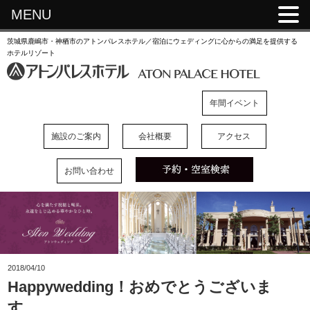
MENU
茨城県鹿嶋市・神栖市のアトンパレスホテル／宿泊にウェディングに心からの満足を提供する
ホテルリゾート
年間イベント
施設のご案内
会社概要
アクセス
お問い合わせ
2018/04/10
Happywedding！おめでとうございま
す。