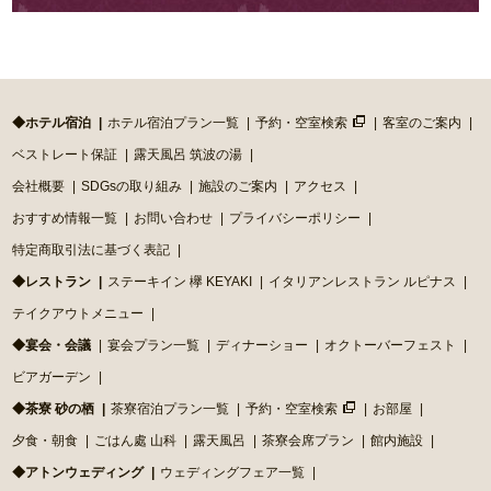
◆ホテル宿泊
ホテル宿泊プラン一覧
予約・空室検索
客室のご案内
ベストレート保証
露天風呂 筑波の湯
会社概要
SDGsの取り組み
施設のご案内
アクセス
おすすめ情報一覧
お問い合わせ
プライバシーポリシー
特定商取引法に基づく表記
◆レストラン
ステーキイン 欅 KEYAKI
イタリアンレストラン ルピナス
テイクアウトメニュー
◆宴会・会議
宴会プラン一覧
ディナーショー
オクトーバーフェスト
ビアガーデン
◆茶寮 砂の栖
茶寮宿泊プラン一覧
予約・空室検索
お部屋
夕食・朝食
ごはん處 山科
露天風呂
茶寮会席プラン
館内施設
◆アトンウェディング
ウェディングフェア一覧