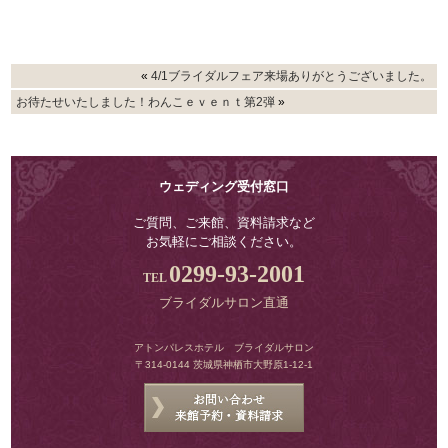
«
4/1ブライダルフェア来場ありがとうございました。
お待たせいたしました！わんこｅｖｅｎｔ第2弾
»
ウェディング受付窓口
ご質問、ご来館、資料請求など
お気軽にご相談ください。
0299-93-2001
ブライダルサロン直通
アトンパレスホテル ブライダルサロン
〒314-0144 茨城県神栖市大野原1-12-1