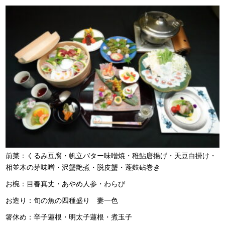
前菜：くるみ豆腐・帆立バター味噌焼・稚鮎唐揚げ・天豆白掛け・
相並木の芽味噌・沢蟹艶煮・脱皮蟹・蓬麩砧巻き
お椀：目春真丈・あやめ人参・わらび
お造り：旬の魚の四種盛り 妻一色
箸休め：辛子蓮根・明太子蓮根・煮玉子