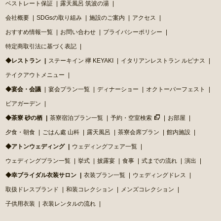
ベストレート保証
露天風呂 筑波の湯
会社概要
SDGsの取り組み
施設のご案内
アクセス
おすすめ情報一覧
お問い合わせ
プライバシーポリシー
特定商取引法に基づく表記
◆レストラン
ステーキイン 欅 KEYAKI
イタリアンレストラン ルピナス
テイクアウトメニュー
◆宴会・会議
宴会プラン一覧
ディナーショー
オクトーバーフェスト
ビアガーデン
◆茶寮 砂の栖
茶寮宿泊プラン一覧
予約・空室検索
お部屋
夕食・朝食
ごはん處 山科
露天風呂
茶寮会席プラン
館内施設
◆アトンウェディング
ウェディングフェア一覧
ウェディングプラン一覧
挙式
披露宴
食事
式までの流れ
演出
◆幸ブライダル衣装サロン
衣装プラン一覧
ウェディングドレス
取扱ドレスブランド
和装コレクション
メンズコレクション
子供用衣装
衣装レンタルの流れ