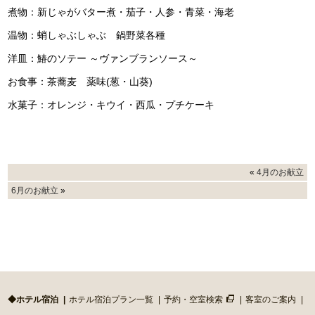
煮物：新じゃがバター煮・茄子・人参・青菜・海老
温物：蛸しゃぶしゃぶ 鍋野菜各種
洋皿：鰆のソテー ～ヴァンブランソース～
お食事：茶蕎麦 薬味(葱・山葵)
水菓子：オレンジ・キウイ・西瓜・プチケーキ
«
4月のお献立
6月のお献立
»
◆ホテル宿泊
ホテル宿泊プラン一覧
予約・空室検索
客室のご案内