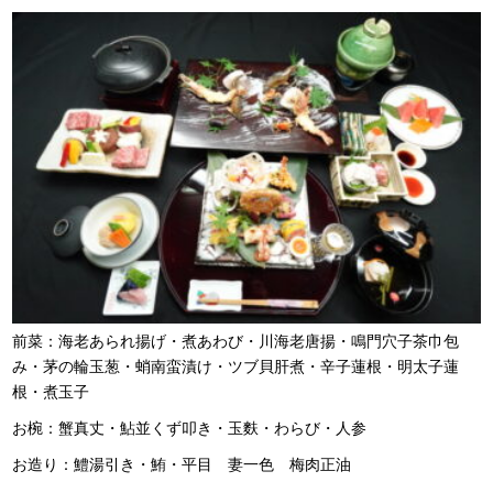
前菜：海老あられ揚げ・煮あわび・川海老唐揚・鳴門穴子茶巾包
み・茅の輪玉葱・蛸南蛮漬け・ツブ貝肝煮・辛子蓮根・明太子蓮
根・煮玉子
お椀：蟹真丈・鮎並くず叩き・玉麩・わらび・人参
お造り：鱧湯引き・鮪・平目 妻一色 梅肉正油