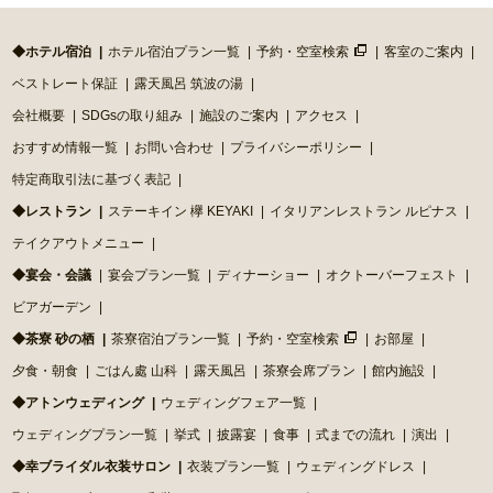
◆ホテル宿泊
ホテル宿泊プラン一覧
予約・空室検索
客室のご案内
ベストレート保証
露天風呂 筑波の湯
会社概要
SDGsの取り組み
施設のご案内
アクセス
おすすめ情報一覧
お問い合わせ
プライバシーポリシー
特定商取引法に基づく表記
◆レストラン
ステーキイン 欅 KEYAKI
イタリアンレストラン ルピナス
テイクアウトメニュー
◆宴会・会議
宴会プラン一覧
ディナーショー
オクトーバーフェスト
ビアガーデン
◆茶寮 砂の栖
茶寮宿泊プラン一覧
予約・空室検索
お部屋
夕食・朝食
ごはん處 山科
露天風呂
茶寮会席プラン
館内施設
◆アトンウェディング
ウェディングフェア一覧
ウェディングプラン一覧
挙式
披露宴
食事
式までの流れ
演出
◆幸ブライダル衣装サロン
衣装プラン一覧
ウェディングドレス