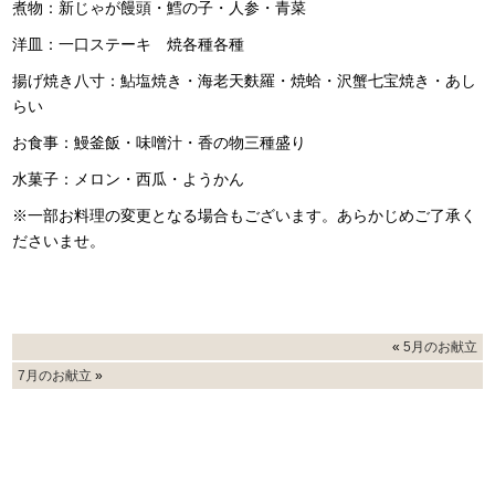
煮物：新じゃが饅頭・鱈の子・人参・青菜
洋皿：一口ステーキ 焼各種各種
揚げ焼き八寸：鮎塩焼き・海老天麩羅・焼蛤・沢蟹七宝焼き・あし
らい
お食事：鰻釜飯・味噌汁・香の物三種盛り
水菓子：メロン・西瓜・ようかん
※一部お料理の変更となる場合もございます。あらかじめご了承く
ださいませ。
«
5月のお献立
7月のお献立
»