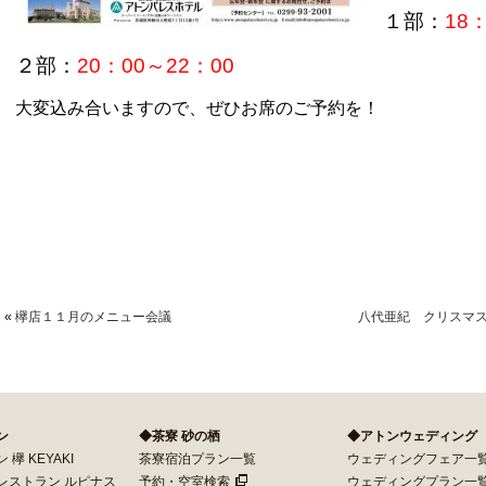
１部：
18
２部：
20：00～22：00
大変込み合いますので、ぜひお席のご予約を！
«
欅店１１月のメニュー会議
八代亜紀 クリスマス
ン
◆茶寮 砂の栖
◆アトンウェディング
欅 KEYAKI
茶寮宿泊プラン一覧
ウェディングフェア一
レストラン ルピナス
予約・空室検索
ウェディングプラン一