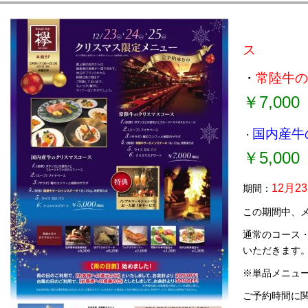
ーキイン 欅（けやき）
クリス
ス
リアンレストラン ルピナス
・
常陸牛
クアウトメニュー
￥7,000
国内産
・
￥5,000
12月2
期間：
この期間中、
通常のコース
いただきます
※単品メニュ
ご予約時間に