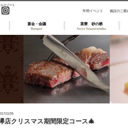
テルリゾート
年間イベント
施設のご案
宴会・会議
茶寮 砂の栖
Banquet
Saryo Sunanosumika
トラン TOP
017/11/05
欅店クリスマス期間限定コース🎄