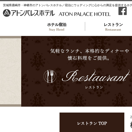
茨城県鹿嶋市・神栖市のアトンパレスホテル／宿泊にウェディングに心からの満足を提供するホ
ホテル宿泊
レストラン
Stay Hotel
Restaurant
レス
2