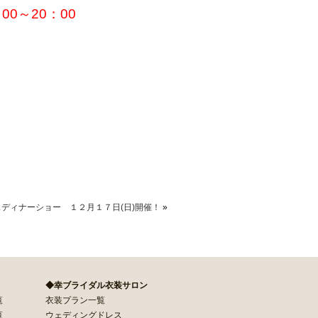
：00～20：00
ディナーショー １２月１７日(日)開催！
»
◆幸ブライダル衣装サロン
覧
衣装プラン一覧
覧
ウェディングドレス