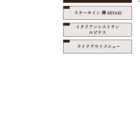
ステ
イタ
テイ