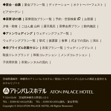
◆宴会・会議
宴会プラン一覧
ディナーショー
オクトーバーフェスト
ビアガーデン
◆茶寮 砂の栖
茶寮宿泊プラン一覧
予約・空室検索
お部屋
夕食・朝食
ごはん處 山科
露天風呂
茶寮会席プラン
館内施設
◆アトンウェディング
ウェディングフェア一覧
ウェディングプラン一覧
挙式
披露宴
食事
式までの流れ
演出
◆幸ブライダル衣装サロン
衣装プラン一覧
ウェディングドレス
取扱ドレスブランド
和装コレクション
メンズコレクション
子供用衣装
衣装レンタルの流れ
茨城県鹿嶋市・神栖市のアトンパレスホテル／宿泊にウェディングに心からの満足を提供する
ホテルリゾート
〒314-0144 茨城県神栖市大野原1-12-1
TEL：0299-92-4411(代表) TEL：0299-93-2001(婚礼・宴会専用)
Copyright © 2014 ATON PALACE HOTEL All Rights Reserved.