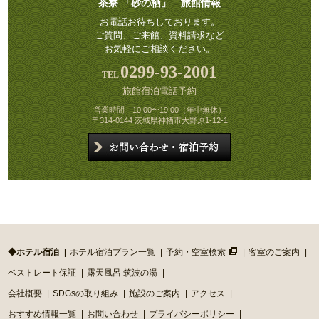
茶寮 「砂の栖」 旅館情報
お電話お待ちしております。
ご質問、ご来館、資料請求など
お気軽にご相談ください。
0299-93-2001
旅館宿泊電話予約
営業時間 10:00〜19:00（年中無休）
〒314-0144 茨城県神栖市大野原1-12-1
◆ホテル宿泊
ホテル宿泊プラン一覧
予約・空室検索
客室のご案内
ベストレート保証
露天風呂 筑波の湯
会社概要
SDGsの取り組み
施設のご案内
アクセス
おすすめ情報一覧
お問い合わせ
プライバシーポリシー