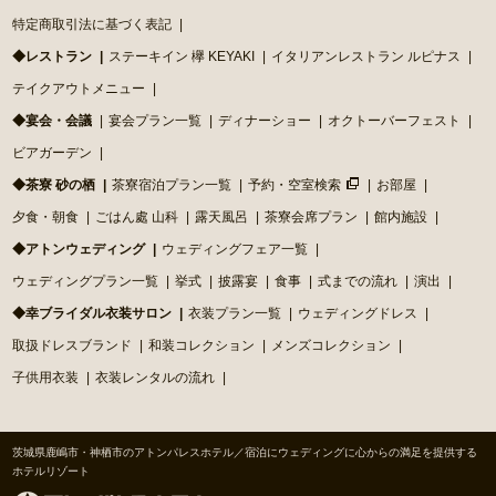
特定商取引法に基づく表記
◆レストラン
ステーキイン 欅 KEYAKI
イタリアンレストラン ルピナス
テイクアウトメニュー
◆宴会・会議
宴会プラン一覧
ディナーショー
オクトーバーフェスト
ビアガーデン
◆茶寮 砂の栖
茶寮宿泊プラン一覧
予約・空室検索
お部屋
夕食・朝食
ごはん處 山科
露天風呂
茶寮会席プラン
館内施設
◆アトンウェディング
ウェディングフェア一覧
ウェディングプラン一覧
挙式
披露宴
食事
式までの流れ
演出
◆幸ブライダル衣装サロン
衣装プラン一覧
ウェディングドレス
取扱ドレスブランド
和装コレクション
メンズコレクション
子供用衣装
衣装レンタルの流れ
茨城県鹿嶋市・神栖市のアトンパレスホテル／宿泊にウェディングに心からの満足を提供する
ホテルリゾート