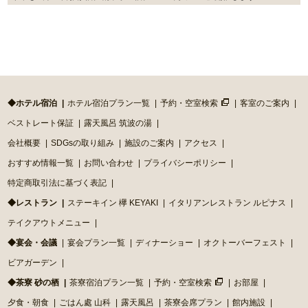
◆ホテル宿泊
ホテル宿泊プラン一覧
予約・空室検索
客室のご案内
ベストレート保証
露天風呂 筑波の湯
会社概要
SDGsの取り組み
施設のご案内
アクセス
おすすめ情報一覧
お問い合わせ
プライバシーポリシー
特定商取引法に基づく表記
◆レストラン
ステーキイン 欅 KEYAKI
イタリアンレストラン ルピナス
テイクアウトメニュー
◆宴会・会議
宴会プラン一覧
ディナーショー
オクトーバーフェスト
ビアガーデン
◆茶寮 砂の栖
茶寮宿泊プラン一覧
予約・空室検索
お部屋
夕食・朝食
ごはん處 山科
露天風呂
茶寮会席プラン
館内施設