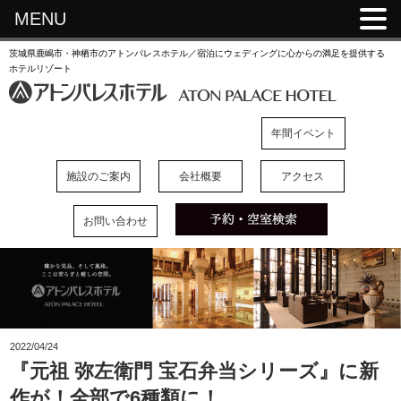
MENU
茨城県鹿嶋市・神栖市のアトンパレスホテル／宿泊にウェディングに心からの満足を提供する
ホテルリゾート
年間イベント
施設のご案内
会社概要
アクセス
お問い合わせ
2022/04/24
『元祖 弥左衛門 宝石弁当シリーズ』に新
作が！全部で6種類に！