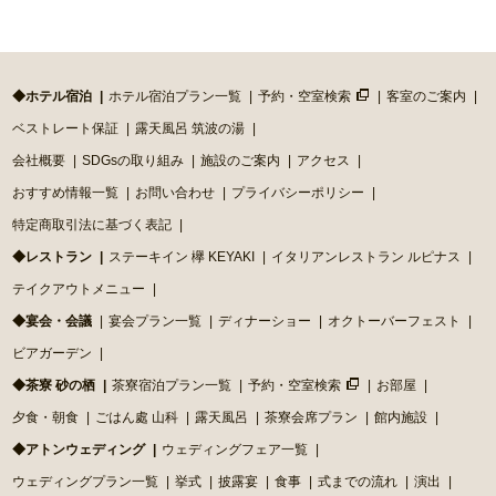
◆ホテル宿泊
ホテル宿泊プラン一覧
予約・空室検索
客室のご案内
ベストレート保証
露天風呂 筑波の湯
会社概要
SDGsの取り組み
施設のご案内
アクセス
おすすめ情報一覧
お問い合わせ
プライバシーポリシー
特定商取引法に基づく表記
◆レストラン
ステーキイン 欅 KEYAKI
イタリアンレストラン ルピナス
テイクアウトメニュー
◆宴会・会議
宴会プラン一覧
ディナーショー
オクトーバーフェスト
ビアガーデン
◆茶寮 砂の栖
茶寮宿泊プラン一覧
予約・空室検索
お部屋
夕食・朝食
ごはん處 山科
露天風呂
茶寮会席プラン
館内施設
◆アトンウェディング
ウェディングフェア一覧
ウェディングプラン一覧
挙式
披露宴
食事
式までの流れ
演出