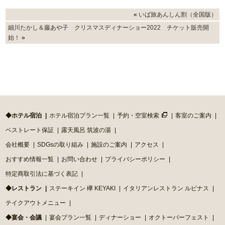
«
いば旅あんしん割（全国版）
細川たかし＆藤あや子 クリスマスディナーショー2022 チケット販売開
始！
»
◆ホテル宿泊
ホテル宿泊プラン一覧
予約・空室検索
客室のご案内
ベストレート保証
露天風呂 筑波の湯
会社概要
SDGsの取り組み
施設のご案内
アクセス
おすすめ情報一覧
お問い合わせ
プライバシーポリシー
特定商取引法に基づく表記
◆レストラン
ステーキイン 欅 KEYAKI
イタリアンレストラン ルピナス
テイクアウトメニュー
◆宴会・会議
宴会プラン一覧
ディナーショー
オクトーバーフェスト