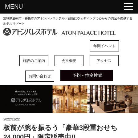
MENU
茨城県鹿嶋市・神栖市のアトンパレスホテル／宿泊にウェディングに心からの満足を提供する
ホテルリゾート
年間イベント
施設のご案内
会社概要
アクセス
お問い合わせ
2022/11/22
板前が腕を振るう「豪華3段重おせち
24,000円」限定販売中!!