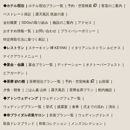
◆ホテル宿泊
ホテル宿泊プラン一覧
予約・空室検索
客室のご案内
ベストレート保証
露天風呂 筑波の湯
会社概要
SDGsの取り組み
施設のご案内
アクセス
おすすめ情報一覧
お問い合わせ
プライバシーポリシー
特定商取引法に基づく表記
◆レストラン
ステーキイン 欅 KEYAKI
イタリアンレストラン ルピナス
テイクアウトメニュー
◆宴会・会議
宴会プラン一覧
ディナーショー
オクトーバーフェスト
ビアガーデン
◆茶寮 砂の栖
茶寮宿泊プラン一覧
予約・空室検索
お部屋
夕食・朝食
ごはん處 山科
露天風呂
茶寮会席プラン
館内施設
◆アトンウェディング
ウェディングフェア一覧
ウェディングプラン一覧
挙式
披露宴
食事
式までの流れ
演出
◆幸ブライダル衣装サロン
衣装プラン一覧
ウェディングドレス
取扱ドレスブランド
和装コレクション
メンズコレクション