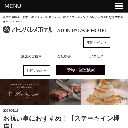
MENU
茨城県鹿嶋市・神栖市のアトンパレスホテル／宿泊にウェディングに心からの満足を提供する
ホテルリゾート
年間イベント
施設のご案内
会社概要
アクセス
お問い合わせ
2024/05/16
お祝い事におすすめ！【ステーキイン欅
店】