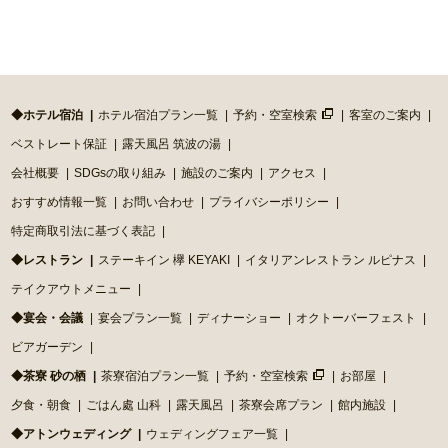
◆ホテル宿泊
ホテル宿泊プラン一覧
予約・空室検索
客室のご案内
ベストレート保証
露天風呂 筑波の湯
会社概要
SDGsの取り組み
施設のご案内
アクセス
おすすめ情報一覧
お問い合わせ
プライバシーポリシー
特定商取引法に基づく表記
◆レストラン
ステーキイン 欅 KEYAKI
イタリアンレストラン ルピナス
テイクアウトメニュー
◆宴会・会議
宴会プラン一覧
ディナーショー
オクトーバーフェスト
ビアガーデン
◆茶寮 砂の栖
茶寮宿泊プラン一覧
予約・空室検索
お部屋
夕食・朝食
ごはん處 山科
露天風呂
茶寮会席プラン
館内施設
◆アトンウェディング
ウェディングフェア一覧