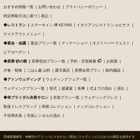
おすすめ情報一覧
お問い合わせ
プライバシーポリシー
特定商取引法に基づく表記
◆レストラン
ステーキイン 欅 KEYAKI
イタリアンレストラン ルピナス
テイクアウトメニュー
◆宴会・会議
宴会プラン一覧
ディナーショー
オクトーバーフェスト
ビアガーデン
◆茶寮 砂の栖
茶寮宿泊プラン一覧
予約・空室検索
お部屋
夕食・朝食
ごはん處 山科
露天風呂
茶寮会席プラン
館内施設
◆アトンウェディング
ウェディングフェア一覧
ウェディングプラン一覧
挙式
披露宴
食事
式までの流れ
演出
◆幸ブライダル衣装サロン
衣装プラン一覧
ウェディングドレス
取扱ドレスブランド
和装コレクション
メンズコレクション
子供用衣装
衣装レンタルの流れ
茨城県鹿嶋市・神栖市のアトンパレスホテル／宿泊にウェディングに心からの満足を提供する