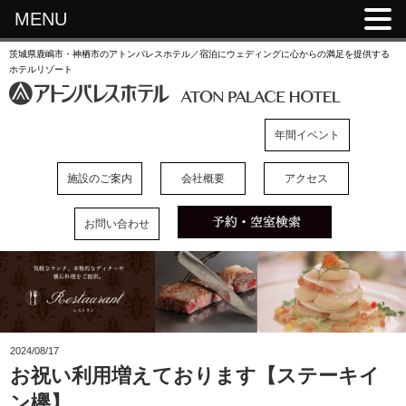
MENU
茨城県鹿嶋市・神栖市のアトンパレスホテル／宿泊にウェディングに心からの満足を提供する
ホテルリゾート
年間イベント
施設のご案内
会社概要
アクセス
お問い合わせ
2024/08/17
お祝い利用増えております【ステーキイ
ン欅】