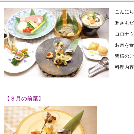
ーキイン 欅（けやき）
こんにち
寒さもだ
リアンレストラン ルピナス
コロナウ
クアウトメニュー
お肉を食
皆様のご
料理内容
【３月の前菜】