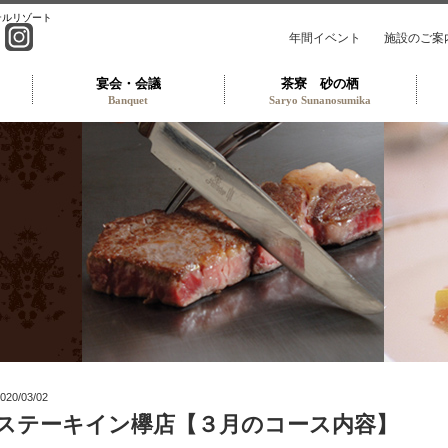
テルリゾート
年間イベント
施設のご案
宴会・会議
茶寮 砂の栖
Banquet
Saryo Sunanosumika
トラン TOP
020/03/02
ステーキイン欅店【３月のコース内容】