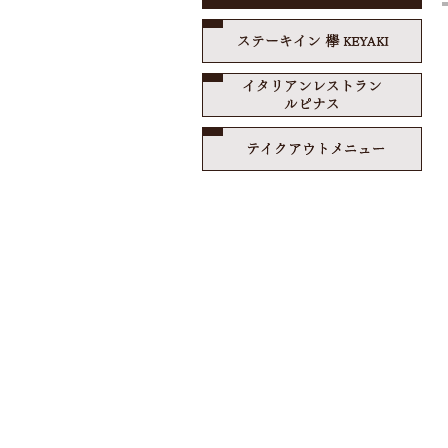
ステ
イタ
テイ