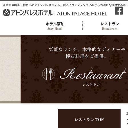
茨城県鹿嶋市・神栖市のアトンパレスホテル／宿泊にウェディングに心からの満足を提供するホ
ホテル宿泊
レストラン
Stay Hotel
Restaurant
レス
2