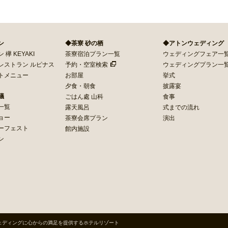
ン
◆茶寮 砂の栖
◆アトンウェディング
欅 KEYAKI
茶寮宿泊プラン一覧
ウェディングフェア一
レストラン ルピナス
予約・空室検索
ウェディングプラン一
トメニュー
お部屋
挙式
夕食・朝食
披露宴
議
ごはん處 山科
食事
一覧
露天風呂
式までの流れ
ョー
茶寮会席プラン
演出
ーフェスト
館内施設
ン
ェディングに心からの満足を提供するホテルリゾート