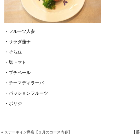
・フルーツ人参
・サラダ茄子
・そら豆
・塩トマト
・プチベール
・チーマディラーパ
・パッションフルーツ
・ポリジ
«
ステーキイン欅店【２月のコース内容】
【重