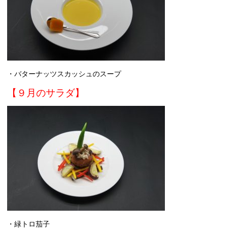
・バターナッツスカッシュのスープ
【９月のサラダ】
・緑トロ茄子