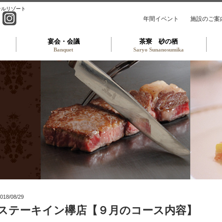
テルリゾート
年間イベント
施設のご案
宴会・会議
茶寮 砂の栖
Banquet
Saryo Sunanosumika
トラン TOP
018/08/29
ステーキイン欅店【９月のコース内容】