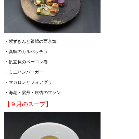
・紫ずきんと銀鱈の西京焼
・真鯛のカルパッチョ
・帆立貝のベーコン巻
・ミニハンバーガー
・マカロンとフォアグラ
・海老・雲丹・銀杏のフラン
【９月のスープ】