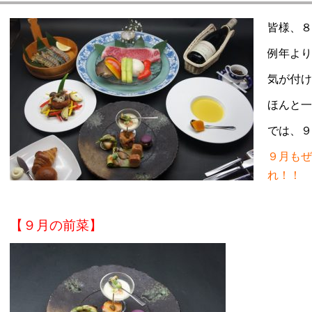
ーキイン 欅（けやき）
皆様、８
例年より
リアンレストラン ルピナス
気が付け
クアウトメニュー
ほんと一
では、９
９月もぜ
れ！！
【９月の前菜】