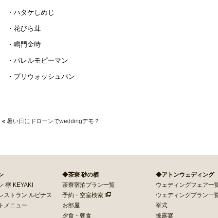
・ハタケしめじ
・花びら茸
・鳴門金時
・パレルモピーマン
・ブリウォッシュパン
«
暑い日にドローンでweddingデモ？
ン
◆茶寮 砂の栖
◆アトンウェディング
欅 KEYAKI
茶寮宿泊プラン一覧
ウェディングフェア一
レストラン ルピナス
予約・空室検索
ウェディングプラン一
トメニュー
お部屋
挙式
夕食・朝食
披露宴