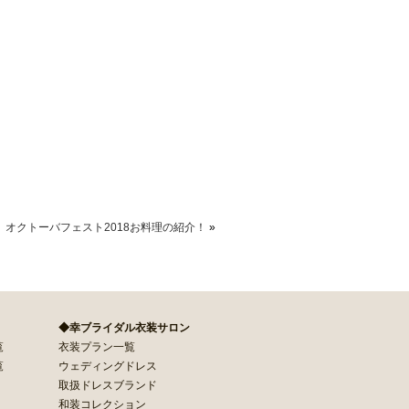
オクトーバフェスト2018お料理の紹介！
»
◆幸ブライダル衣装サロン
覧
衣装プラン一覧
覧
ウェディングドレス
取扱ドレスブランド
和装コレクション