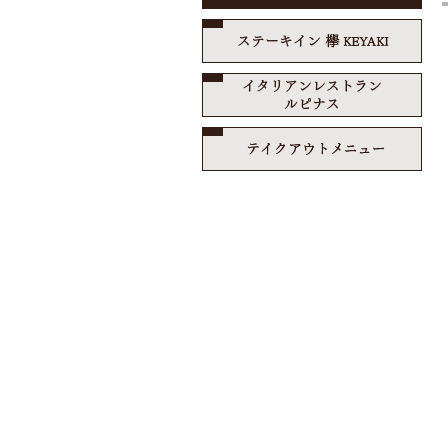
ステ
イタ
テイ