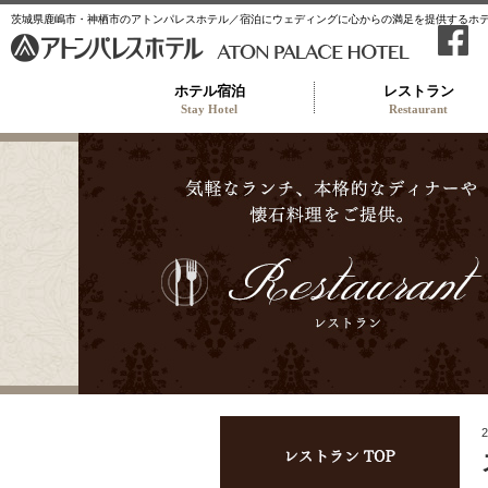
茨城県鹿嶋市・神栖市のアトンパレスホテル／宿泊にウェディングに心からの満足を提供するホ
ホテル宿泊
レストラン
Stay Hotel
Restaurant
レス
2