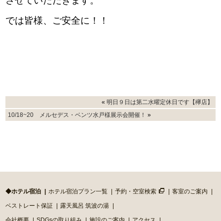
させていただきます。
では皆様、ご安全に！！
«
明日９日は第二水曜定休日です【欅店】
10/18~20 メルセデス・ベンツ水戸様展示会開催！
»
◆ホテル宿泊
ホテル宿泊プラン一覧
予約・空室検索
客室のご案内
ベストレート保証
露天風呂 筑波の湯
会社概要
SDGsの取り組み
施設のご案内
アクセス