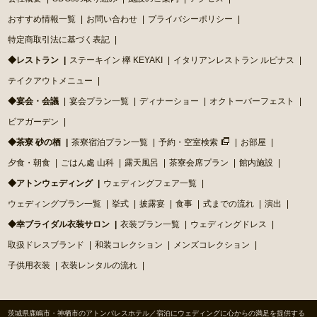
おすすめ情報一覧
お問い合わせ
プライバシーポリシー
特定商取引法に基づく表記
◆レストラン
ステーキイン 欅 KEYAKI
イタリアンレストラン ルピナス
テイクアウトメニュー
◆宴会・会議
宴会プラン一覧
ディナーショー
オクトーバーフェスト
ビアガーデン
◆茶寮 砂の栖
茶寮宿泊プラン一覧
予約・空室検索
お部屋
夕食・朝食
ごはん處 山科
露天風呂
茶寮会席プラン
館内施設
◆アトンウェディング
ウェディングフェア一覧
ウェディングプラン一覧
挙式
披露宴
食事
式までの流れ
演出
◆幸ブライダル衣装サロン
衣装プラン一覧
ウェディングドレス
取扱ドレスブランド
和装コレクション
メンズコレクション
子供用衣装
衣装レンタルの流れ
茨城県鹿嶋市・神栖市のアトンパレスホテル／宿泊にウェディングに心からの満足を提供する