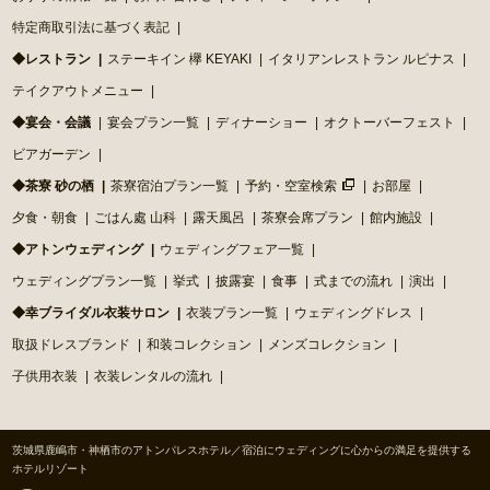
特定商取引法に基づく表記
◆レストラン
ステーキイン 欅 KEYAKI
イタリアンレストラン ルピナス
テイクアウトメニュー
◆宴会・会議
宴会プラン一覧
ディナーショー
オクトーバーフェスト
ビアガーデン
◆茶寮 砂の栖
茶寮宿泊プラン一覧
予約・空室検索
お部屋
夕食・朝食
ごはん處 山科
露天風呂
茶寮会席プラン
館内施設
◆アトンウェディング
ウェディングフェア一覧
ウェディングプラン一覧
挙式
披露宴
食事
式までの流れ
演出
◆幸ブライダル衣装サロン
衣装プラン一覧
ウェディングドレス
取扱ドレスブランド
和装コレクション
メンズコレクション
子供用衣装
衣装レンタルの流れ
茨城県鹿嶋市・神栖市のアトンパレスホテル／宿泊にウェディングに心からの満足を提供する
ホテルリゾート