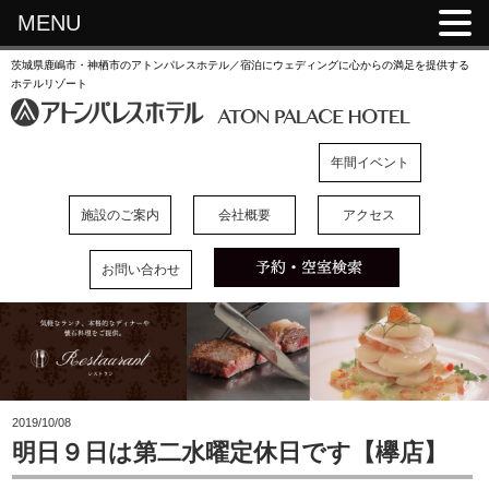
MENU
茨城県鹿嶋市・神栖市のアトンパレスホテル／宿泊にウェディングに心からの満足を提供する
ホテルリゾート
年間イベント
施設のご案内
会社概要
アクセス
お問い合わせ
2019/10/08
明日９日は第二水曜定休日です【欅店】